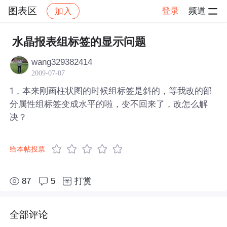
图表区
登录
频道
加入
帖子详情
社区
图表区
水晶报表组标签的显示问题
wang329382414
2009-07-07
1，本来刚画柱状图的时候组标签是斜的，等我改的部
分属性组标签变成水平的啦，变不回来了，改怎么解
决？
给本帖投票
87
5
打赏
全部评论