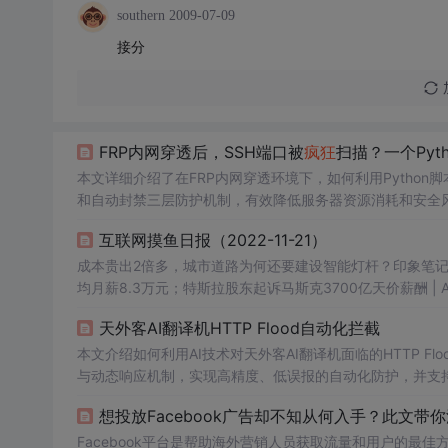
southern
2009-07-09
接分
FRP内网穿透后，SSH端口被
疯狂
扫描？一个Pyth
本文详细介绍了在FRP内网穿透环境下，如何利用Python脚本
和自动封禁三层防护机制，有效降低服务器资源消耗和安全
自动化防御系统。
互联网摸鱼日报（2022-11-21）
成本贵出2倍多，城市道路为何还要建设智能灯杆？印象笔记E
均月薪8.3万元；特斯拉股东起诉马斯克3700亿天价薪酬 | AI一周
逆势宣布3年招3000名工程师，计划扩大硅谷团队AI监控
天外客AI翻译机HTTP Flood自动化拦截
晒代码审查现场，编排他的段子比
疯狂
星期四还多昔日“优
本文介绍如何利用AI技术对天外客AI翻译机面临的HTTP F
与动态响应机制，实现高精度、低误报的自动化防护，并支
想投放Facebook广告却不知从何入手？此文带
Facebook平台是帮助海外营销人员获取流量和用户的最