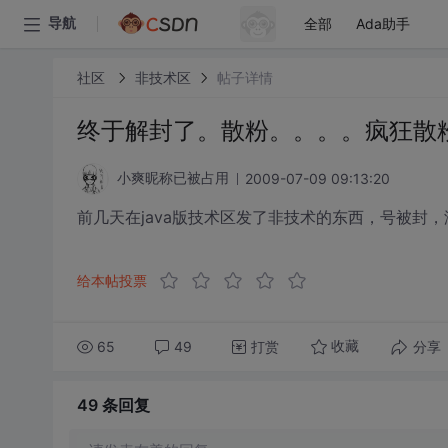
全部
Ada助手
导航
社区
非技术区
帖子详情
终于解封了。散粉。。。。疯狂散粉
2009-07-09 09:13:20
小爽昵称已被占用
前几天在java版技术区发了非技术的东西，号被封
给本帖投票
65
49
打赏
分享
收藏
49 条
回复