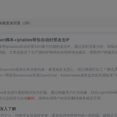
加载更多回复（29）
on脚本+iptables帮你自动封禁攻击IP
和iptables自动封禁SSH暴力扫描的攻击IP。通过实时流量分析、智能
风险。文章还提供了生产级防护脚本的实现和优化建议，帮助用户构建高
vernote宣布出售决裂内幕：暴雪条款太恶心，想让网易打白工？腾讯
资讯Kubecost开源OpenCost：Kubernetes成本监控的开源标准Tik
最严格！卡塔尔世界杯部署2.2万电子眼，可准确发现挑事球迷马斯克凌晨
等生”落榜，完美日记消失双十一马斯克宣
lood攻击进行毫秒级识别与拦截。通过构建用户行为画像，结合LightGBM
持云边协同与自动
解封
，保障全球用户的实时翻译服务稳定可用。
你深入了解
佳方式之一，功能齐全且操作简单，更是在跨境营销中的一把利器。随着这