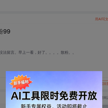
用AI写
99
，没法留言。早上一看，好了。。。。散粉。。
转发到动态
举报
写回
切换为时间