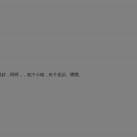
挺好，呵呵，，犯个小错，长个见识。嘿嘿。