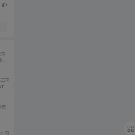
决策
效的
员工平
Tok
一点半
模型
几年国