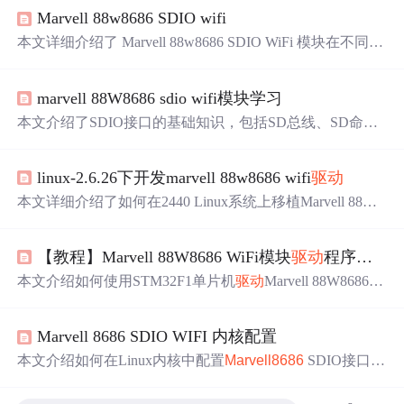
Marvell 88w8686 SDIO wifi
本文详细介绍了 Marvell 88w8686 SDIO WiFi 模块在不同硬
件平台上的
驱动
移植过程及常见问题解决方法，包括 SDI
O 接口配置、WiFi 模块初始化、以太网接口创建及特殊处
marvell 88W8686 sdio wifi模块学习
理等。
本文介绍了SDIO接口的基础知识，包括SD总线、SD命
令、CMD52和CMD53命令。详细讲解了Marvell 88W8686
SDIO WiFi模块的引脚图和工作原理，以及如何通过STM3
linux-2.6.26下开发marvell 88w8686 wifi
驱动
2进行初始化和数据传输。文中还提供了代码示例，展示了
如何进行SDIO初始化和CMD53命令的使用，以便与WiFi
本文详细介绍了如何在2440 Linux系统上移植Marvell 88w8
模块进行通信。
686 Wi-Fi
驱动
，并完成SPI接口适配、编译、加载
驱动
、网
络配置等关键步骤，实现Wi-Fi
驱动
的成功部署。
【教程】Marvell 88W8686 WiFi模块
驱动
程序的编写（一）
本文介绍如何使用STM32F1单片机
驱动
Marvell 88W8686 W
iFi模块。重点讲解了通过SDIO接口进行WiFi模块初始化的
过程，包括GPIO配置、SDIO外设初始化、CMD命令交互
Marvell 8686 SDIO WIFI 内核配置
等关键步骤。
本文介绍如何在Linux内核中配置
Marvell8686
SDIO接口的
WIFI网卡，包括开启必要的内核选项、加载固件及解决常
见问题的方法。