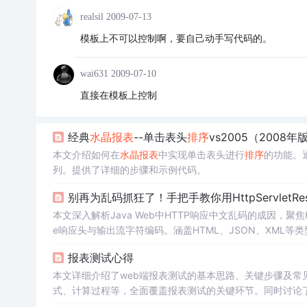
realsil
2009-07-13
模板上不可以控制啊，要自己动手写代码的。
wai631
2009-07-10
直接在模板上控制
经典
水晶报表
--单击表头
排序
vs2005（2008年
本文介绍如何在
水晶报表
中实现单击表头进行
排序
的功能。
列。提供了详细的步骤和示例代码。
别再为乱码抓狂了！手把手教你用HttpServletRespo
本文深入解析Java Web中HTTP响应中文乱码的成因，聚焦HttpSer
e响应头与输出流字符编码。涵盖HTML、JSON、XML
码处理，并提出过滤器、Spring框架配置等系统化编码治理
报表测试心得
本文详细介绍了web端报表测试的基本思路、关键步骤及
式、计算过程等，全面覆盖报表测试的关键环节。同时讨论