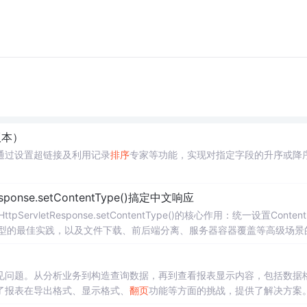
版本）
通过设置超链接及利用记录
排序
专家等功能，实现对指定字段的升序或降
nse.setContentType()搞定中文响应
vletResponse.setContentType()的核心作用：统一设置Content-
等类型的最佳实践，以及文件下载、前后端分离、服务器容器覆盖等高级场景
方案。
常见问题。从分析业务到构造查询数据，再到查看报表显示内容，包括数据
了报表在导出格式、显示格式、
翻页
功能等方面的挑战，提供了解决方案