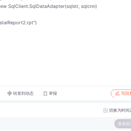
w SqlClient.SqlDataAdapter(sqlstr, sqlcnn)
talReport2.rpt")
转发到动态
举报
写回
切换为时间
发表回