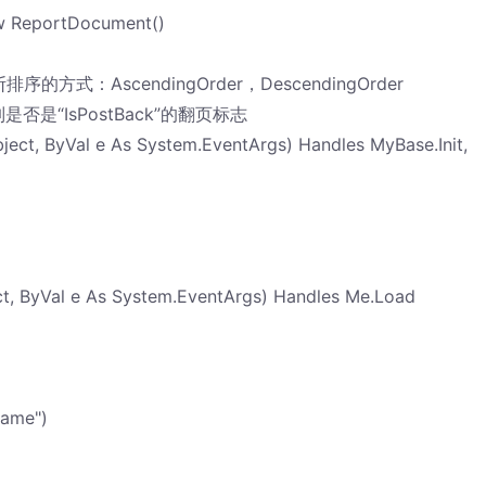
w ReportDocument()
用来判断排序的方式：AscendingOrder，DescendingOrder
e '控制是否是“IsPostBack”的翻页标志
ject, ByVal e As System.EventArgs) Handles MyBase.Init,
t, ByVal e As System.EventArgs) Handles Me.Load
Name")