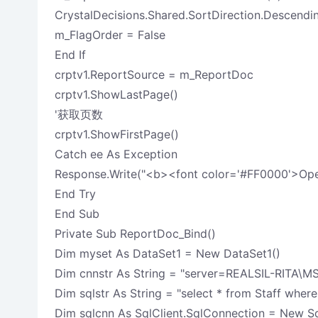
CrystalDecisions.Shared.SortDirection.Descendi
m_FlagOrder = False
End If
crptv1.ReportSource = m_ReportDoc
crptv1.ShowLastPage()
'获取页数
crptv1.ShowFirstPage()
Catch ee As Exception
Response.Write("<b><font color='#FF0000'>Ope
End Try
End Sub
Private Sub ReportDoc_Bind()
Dim myset As DataSet1 = New DataSet1()
Dim cnnstr As String = "server=REALSIL-RIT
Dim sqlstr As String = "select * from Staff wh
Dim sqlcnn As SqlClient.SqlConnection = New Sq