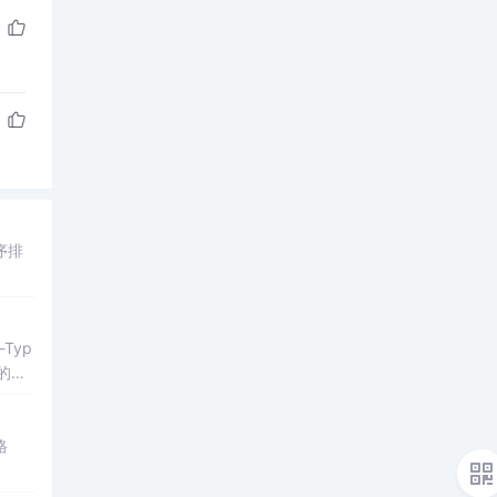
序排
Typ
的编
格
。