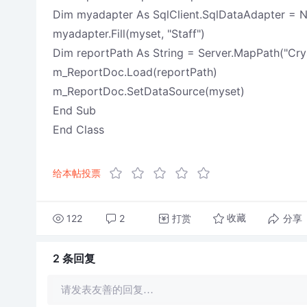
Dim myadapter As SqlClient.SqlDataAdapter = Ne
myadapter.Fill(myset, "Staff")
Dim reportPath As String = Server.MapPath("Crys
m_ReportDoc.Load(reportPath)
m_ReportDoc.SetDataSource(myset)
End Sub
End Class
给本帖投票
122
2
打赏
分享
收藏
2 条
回复
请发表友善的回复…