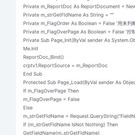
Private m_ReportDoc As ReportDocument = Ne
Private m_strGetFldName As String = ""
Private m_FlagOrder As Boolean = False '
Private m_FlagOverPage As Boolean = Fals
Private Sub Page_Init(ByVal sender As System.Ob
Me.Init
ReportDoc_Bind()
crptv1.ReportSource = m_ReportDoc
End Sub
Protected Sub Page_Load(ByVal sender As Objec
If m_FlagOverPage Then
m_FlagOverPage = False
Else
m_strGetFldName = Request.QueryString("Field
If (m_strGetFldName IsNot Nothing) Then
GetFieldName(m_strGetFldName)