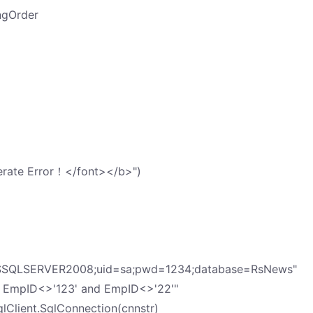
ngOrder
rate Error！</font></b>")
A\MSSQLSERVER2008;uid=sa;pwd=1234;database=RsNews"
ere EmpID<>'123' and EmpID<>'22'"
lClient.SqlConnection(cnnstr)