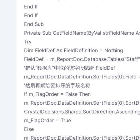
End If
End If
End Sub
Private Sub GetFieldName(ByVal strFieldName As
Try
Dim FieldDef As FieldDefinition = Nothing
FieldDef = m_ReportDoc.Database.Tables("Staff")
'把从“数据库”中取的该字段赋给 FieldDef
m_ReportDoc.DataDefinition.SortFields(0).Field 
'然后再赋给要排序的字段名称
If m_FlagOrder = False Then
m_ReportDoc.DataDefinition.SortFields(0).SortDi
CrystalDecisions.Shared.SortDirection.Ascendin
m_FlagOrder = True
Else
m_ReportDoc.DataDefinition.SortFields(0).SortDi