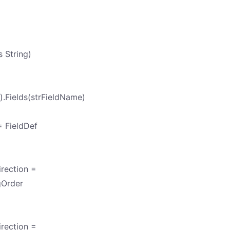
 String)
.Fields(strFieldName)
= FieldDef
rection =
gOrder
rection =