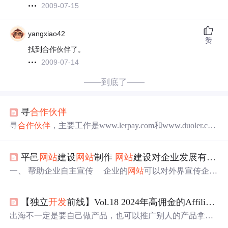
2009-07-15
yangxiao42
赞
找到合作伙伴了。
2009-07-14
——到底了——
寻
合作伙伴
寻
合作伙伴
，主要工作是www.lerpay.com和www.duoler.com
的
开发
改进完善，组建技术
开发
团队，负责这两个
网站
的
开发
运营。 1.网络工程师，有建设
网站
的经验，有成功的
平邑
网站
建设
网站
制作
网站
建设对企业发展有什么意义 对企业有什么帮助？
案例，要懂asp.net(C#),CSS+DIV,SEO优化,SQL的复杂查询
及存储过程,简单平面设计能力，
网站
的安全维护 2.最好是
一、 帮助企业自主宣传 企业的
网站
可以对外界宣传企业
家住临沂，或能接受到临沂工作。 合作方式可以商定。能
文化、公司概况、产品、客户服务以及最新资讯等。采用
配股 有意向的联系133250
合适的图文或音频文件，尽可能将
网站
做全面，对树立企
【独立
开发
前线】Vol.18 2024年高佣金的Affiliate产品
业形象，取得用户信任都是有帮助的。 二、 提升企业服务
品质 这个主要针对
网站
服务来说，企业可以根据客户需求
出海不一定是要自己做产品，也可以推广别人的产品拿佣
对访问
网站
的用户提供相关服务，一方面可以帮助留住用
金。选择一个垂直领域建立
网站
，然后通过的方式盈利，