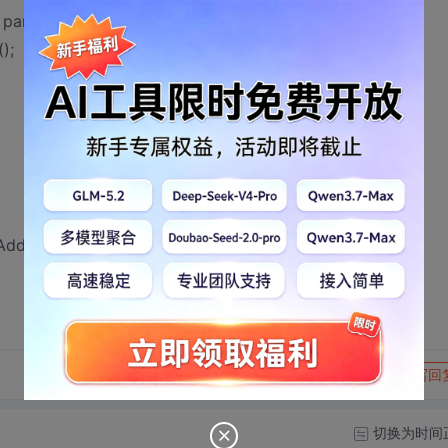
e paramFieldV = new
);
lds.Add时候就报错了呢？
转发到动态
举报
写回
切换为时间