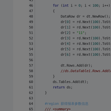
for
 (
int
 i = 
0
; i < 
100
; i++)
        {
            DataRow dr = dt.NewRow();
            dr[
0
] = rd.Next(
100
).ToSt
            dr[
1
] = rd.Next(
100
).ToSt
            dr[
2
] = 
"11"
;
            dr[
3
] = rd.Next(
100
).ToSt
            dr[
4
] = rd.Next(
100
).ToSt
            dr[
5
] = rd.Next(
100
).ToSt
            dr[
6
] = rd.Next(
100
).ToSt
            dt.Rows.Add(dr);
//ds.DataTable1.Rows.Add(
        }
        ds.Tables.Add(dt);
return
 ds;
    }
#region 获得报表参数信息
/// <summary>