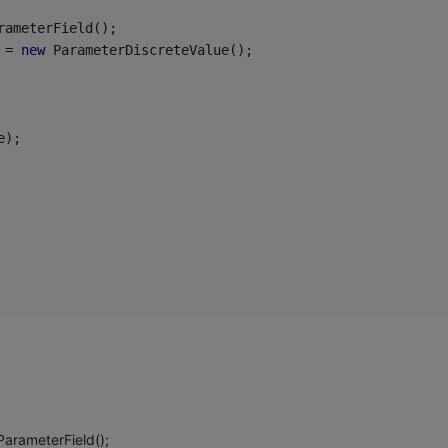
rameterField();
 = 
new
 ParameterDiscreteValue();
e);
ParameterField();