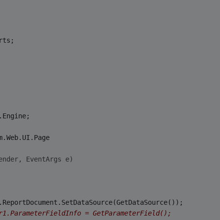
rts;
.Engine;
m.Web.UI.Page
ender, EventArgs e)
.ReportDocument.SetDataSource(GetDataSource());
r1.ParameterFieldInfo = GetParameterField();