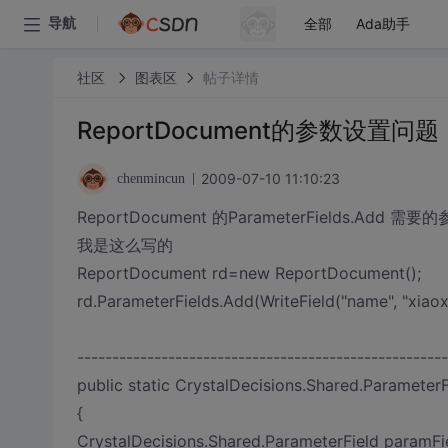
全部
Ada助手
导航
社区
图表区
帖子详情
ReportDocument的参数设置问题
2009-07-10 11:10:23
chenmincun
ReportDocument 的ParameterFields.Add 需要的
我是这么写的
ReportDocument rd=new ReportDocument();
rd.ParameterFields.Add(WriteField("name", "xiaox
-----------------------------------------------------
public static CrystalDecisions.Shared.ParameterFi
{
CrystalDecisions.Shared.ParameterField paramFie