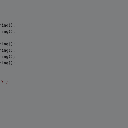
ring();
ring();
ring();
ring();
ring();
ring();
dr);