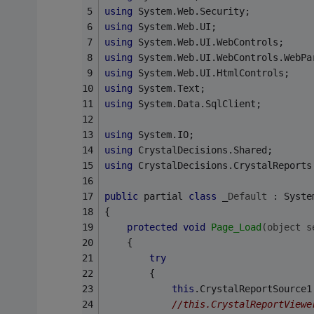
using
 System.Web.Security;
using
 System.Web.UI;
using
 System.Web.UI.WebControls;
using
 System.Web.UI.WebControls.WebPa
using
 System.Web.UI.HtmlControls;
using
 System.Text;
using
 System.Data.SqlClient;
using
 System.IO;
using
 CrystalDecisions.Shared;
using
 CrystalDecisions.CrystalReports
public
 partial 
class
 _
Default
 :
 Syste
{
protected
void
Page_Load
(object s
    {
try
        {
this
.CrystalReportSource1
//this.CrystalReportViewe