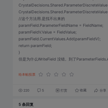
CrystalDecisions.Shared.ParameterDiscreteValu
CrystalDecisions.Shared.ParameterDiscreteValue(
//这个方法用.是找不出来的
paramField.ParameterFieldName = FieldName;
paramFieldV.Value = FieldValue;
paramField.CurrentValues.Add(paramFieldV);
return paramField;
}
但是为什么WriteField 没错。到了ParameterFie
给本帖投票
220
5
打赏
分享
收藏
5 条
回复