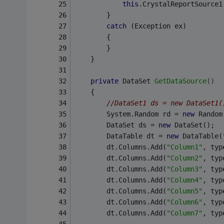
this
.CrystalReportSource1
        }
catch
 (Exception ex)
        {
        }
    }
private
 DataSet 
GetDataSource
()
    {
//DataSet1 ds = new DataSet1(
        System.Random rd = 
new
 Random
        DataSet ds = 
new
 DataSet();
        DataTable dt = 
new
 DataTable(
        dt.Columns.Add(
"Column1"
, typ
        dt.Columns.Add(
"Column2"
, typ
        dt.Columns.Add(
"Column3"
, typ
        dt.Columns.Add(
"Column4"
, typ
        dt.Columns.Add(
"Column5"
, typ
        dt.Columns.Add(
"Column6"
, typ
        dt.Columns.Add(
"Column7"
, typ