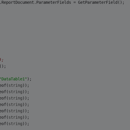
.ReportDocument.ParameterFields = GetParameterField();
);
();
"DataTable1"
);
eof(
string
));
eof(
string
));
eof(
string
));
eof(
string
));
eof(
string
));
eof(
string
));
eof(
string
));