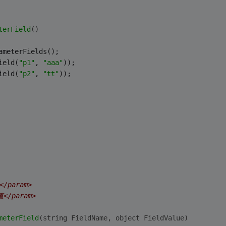
terField
()
ameterFields();
ield(
"p1"
, 
"aaa"
));
ield(
"p2"
, 
"tt"
));
</param>
值</param>
meterField
(
string
 FieldName, object FieldValue)