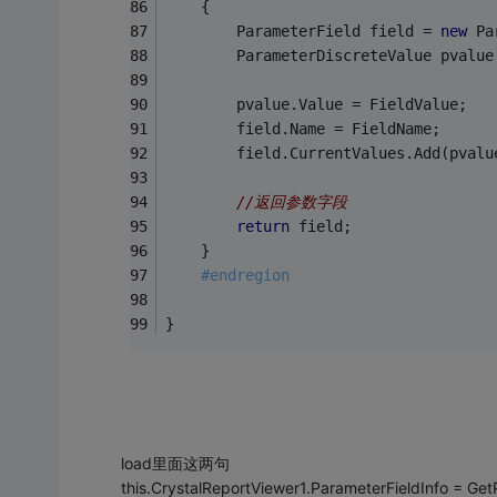
    {
        ParameterField field = 
new
 Pa
        ParameterDiscreteValue pvalue
        pvalue.Value = FieldValue;
        field.Name = FieldName;
        field.CurrentValues.Add(pvalu
//返回参数字段
return
 field;
    }
#endregion
}
load里面这两句
this.CrystalReportViewer1.ParameterFieldInfo = Get