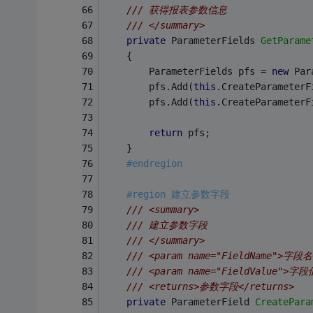
/// 获得报表参数信息
/// </summary>
private
 ParameterFields 
GetParame
    {
        ParameterFields pfs = 
new
 Par
        pfs.Add(
this
.CreateParameterF
        pfs.Add(
this
.CreateParameterF
return
 pfs;
    }
#endregion
#region 建立参数字段
/// <summary>
/// 建立参数字段
/// </summary>
/// <param name="FieldName">字段名
/// <param name="FieldValue">字段
/// <returns>参数字段</returns>
private
 ParameterField 
CreatePara