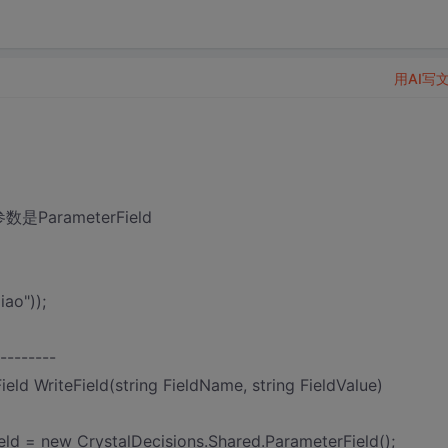
用AI写
参数是ParameterField
iao"));
--------
eld WriteField(string FieldName, string FieldValue)
ld = new CrystalDecisions.Shared.ParameterField();