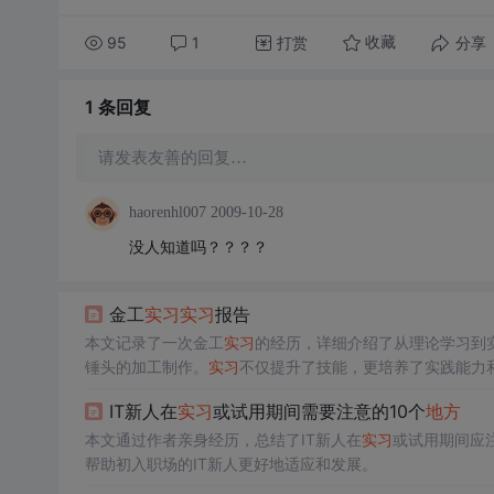
95
1
打赏
分享
收藏
1 条
回复
请发表友善的回复…
haorenhl007
2009-10-28
没人知道吗？？？？
金工
实习
实习
报告
本文记录了一次金工
实习
的经历，详细介绍了从理论学习到
锤头的加工制作。
实习
不仅提升了技能，更培养了实践能力
IT新人在
实习
或试用期间需要注意的10个
地方
本文通过作者亲身经历，总结了IT新人在
实习
或试用期间应
帮助初入职场的IT新人更好地适应和发展。