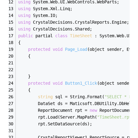
using
 System.Web.UI.WebControls.WebParts;
using
 System.Xml.Linq;
using
 System.IO;
using
 CrystalDecisions.CrystalReports.Engine;
using
 CrystalDecisions.Shared;
public
 partial 
class
TimeSheet
 :
 System.Web.UI.P
{
protected
void
Page_Load
(object sender, Even
    {
    }
protected
void
Button1_Click
(object sender, 
    {
string
 sql = String.Format(
"SELECT * FR
        DataSet ds = Maticsoft.DBUtility.DbHelpe
        ReportDocument rpt = 
new
 ReportDocument(
        rpt.Load(Server.MapPath(
"TimeSheet.rpt"
)
        rpt.SetDataSource(ds);
        CrystalReportViewer1.ReportSource = rpt;