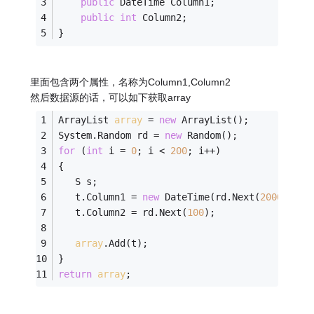
public
 DateTime Column1;
public
int
 Column2;
}
里面包含两个属性，名称为Column1,Column2
然后数据源的话，可以如下获取array
ArrayList 
array
 = 
new
 ArrayList();
System.Random rd = 
new
 Random();
for
 (
int
 i = 
0
; i < 
200
; i++)
{
   S s;
   t.Column1 = 
new
 DateTime(rd.Next(
2000
, 
201
   t.Column2 = rd.Next(
100
);
array
.Add(t);
}
return
array
;