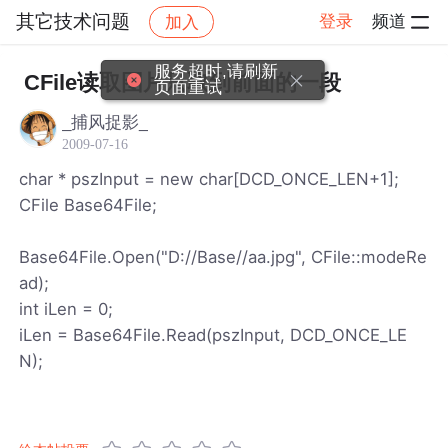
其它技术问题
登录
频道
加入
帖子详情
社区
其它技术问题
服务超时,请刷新
CFile读取图片只取到前面的一段
页面重试
_捕风捉影_
2009-07-16
char * pszInput = new char[DCD_ONCE_LEN+1];
CFile Base64File;
Base64File.Open("D://Base//aa.jpg", CFile::modeRe
ad);
int iLen = 0;
iLen = Base64File.Read(pszInput, DCD_ONCE_LE
N);