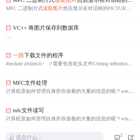
MFC 二进制方式
读取图片
然后显示在对话框的PICTURE控件上
MFC 二进制方式
读取图片
然后显示在对话框的PICTURE
控件上
VC++ 将图片保存到数据库
DWORD dwFlags = OFN_EXPLORER | OFN_LONGNAME
一段
下载文件的程序
S | OFN_
FILE
MUSTEXIST | OFN_PATHMUSTEXIST | OF
N_ALLOWMULTISELECT |OFN_HIDEREADONLY, MAX
#include afxinet.h> // 需要包含此头文件CString strRemot
FILE
= 2562; //2562 is the max CString
file
,filter; filter.LoadStri
e = _T("http://www.xxx.com/xxx.jpg"); // 文件地址CString st
ngW(IDS_STRING_FILTER_GRAPHICS);
rLocal = _T("c://xxx.jpg"); // 保存路径TRY
MFC文件处理
{ // 以二进制形式下载 CInternetSes
计算机室如何管理自身所存放着的大量的信息的呢？windo
ws的磁盘管理程序为我们提供了一套严密而又高效的信息
组织形式--硬盘上的信息是以文件的形式被管理的。 面向
mfc文件读写
存储的文件技术 什么是文件？计算机中，一篇文章、一幅
图片、一个程序等都是以文件的形式存储在磁盘上的，每
计算机室如何管理自身所存放着的大量的信息的呢？windo
个文件都有一个文件名。计算机就是对文件按名存取的。
ws的磁盘管理程序为我们提供了一套严密而又高效的信息
文件名的格式如下：主文件名.扩展名。 为什么要在程序中
组织形式--硬盘上的信息是以文件的形式被管理的。 面向
2
说点什么…
使用文件？ 通...
存储的文件技术 什么是文件？计算机中，一篇文章、一幅