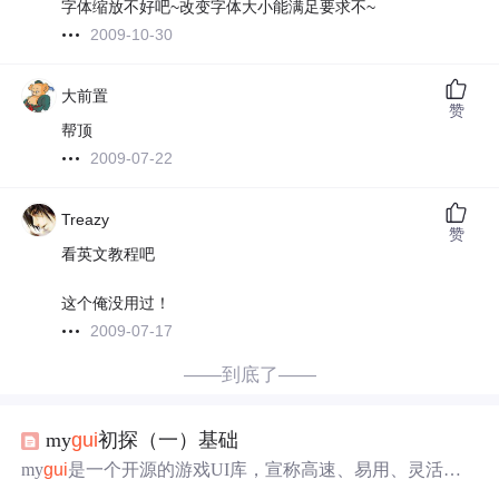
字体缩放不好吧~改变字体大小能满足要求不~
2009-10-30
大前置
赞
帮顶
2009-07-22
Treazy
赞
看英文教程吧
这个俺没用过！
2009-07-17
——到底了——
my
gui
初探（一）基础
my
gui
是一个开源的游戏UI库，宣称高速、易用、灵活。
本文对比了my
gui
与其他UI库，如cocos2d-x和urho3d，并讨