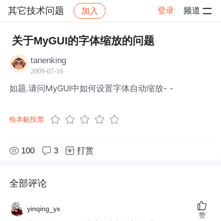
其它技术问题
登录
频道
加入
帖子详情
社区
其它技术问题
关于MyGUI的字体缩放的问题
tanenking
2009-07-16
如题.请问MyGUI中如何设置字体自动缩放- -
给本帖投票
100
3
打赏
全部评论
yinqing_yx
赞