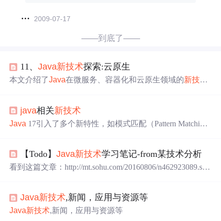
2009-07-17
——到底了——
11、
Java
新技术
探索:云原生
本文介绍了
Java
在微服务、容器化和云原生领域的
新技术
趋势。首先讲解了基于SpringCloud的微服务架构，包括Eur
eka服务发现、配置中心和API网关等组件的应用示例。其
java
相关
新技术
次阐述了Docker容器化技术及其在
Java
应用中的实践，提
供了SpringBoot应用Docker化的完整流程。最后探讨了云原
Java
17引入了多个新特性，如模式匹配（Pattern Matchin
生架构特性，并演示了如何使用Kubernetes部署
Java
应
g）的进一步增强，这有助于编写更清晰、更安全的代码。
用，涵盖部署文件编写和服务暴露等关键步骤，展示了
Jav
Project Loom包括多个子项目，如虚拟线程（Virtual Thread
a
技术在云原生时代的具体应用方案。
【Todo】
Java
新技术
学习笔记-from某技术分析
s），它们提供了轻量级的线程实现，可以显著提高并发应
用程序的性能和可扩展性。
Java
作为一种广泛应用的编程
看到这篇文章：http://mt.sohu.com/20160806/n462923089.sht
语言，其
新技术
层出不穷，为开发者提供了更多的工具和
ml 《十余年技术大牛告诉你,这些
Java
新技术
不可错过》
框架来构建高效、可扩展的应用程序。这是
Java
平台的一
虽然讲的比较泛，但是里面提到的 Callback hell, Promise, F
个长期项目，旨在改进
Java
的并发编程模型，使其更容易
Java
新技术
,新闻，应用与资源等
uture, Actor, Akka, Kafka , 平时都有耳闻，怎么把这些结合
编写高性能、低延迟的应用程序。
起来，是一门学问。 结合起来之后，提炼出来，上升到能
Java
新技术
,新闻，应用与资源等
够分享的层面，又是一门学...