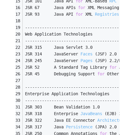
JSR 101     Java API 
for
 XML-Based 
RPC
(JAX-R
JSR 67      Java APIs 
for
 XML Messaging 1.3
JSR 93      Java API 
for
 XML 
Registries
(JAXR
---------------------------------------------
Web Application Technologies
---------------------------------------------
JSR 315     Java Servlet 3.0
JSR 314     JavaServer 
Faces
(JSF)
 2.0
JSR 245     JavaServer 
Pages
(JSP)
 2.2/Expres
JSR 52      A Standard Tag Library 
for
 JavaSe
JSR 45      Debugging Support 
for
 Other Langu
---------------------------------------------
Enterprise Application Technologies
---------------------------------------------
JSR 303     Bean Validation 1.0
JSR 318     Enterprise 
JavaBeans
(EJB)
 3.1
JSR 322     Java EE Connector 
Architecture
(J
JSR 317     Java 
Persistence
(JPA)
 2.0
JSR 250     Common Annotations 
for
 the Java P