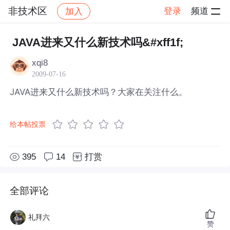
非技术区
登录
频道
加入
帖子详情
社区
非技术区
JAVA进来又什么新技术吗&#xff1f;
xqi8
2009-07-16
JAVA进来又什么新技术吗？大家在关注什么。
给本帖投票
395
14
打赏
全部评论
礼拜六
赞