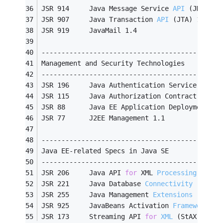
JSR 914     Java Message Service 
API
(JMS)
 1.
JSR 907     Java Transaction 
API
(JTA)
 1.1
JSR 919     JavaMail 1.4
---------------------------------------------
Management and Security Technologies
---------------------------------------------
JSR 196     Java Authentication Service Provi
JSR 115     Java Authorization Contract 
for
 C
JSR 88      Java EE Application Deployment 1.
JSR 77      J2EE Management 1.1
---------------------------------------------
Java EE-related Specs in Java SE
---------------------------------------------
JSR 206     Java API 
for
 XML 
Processing
(JAXP
JSR 221     Java Database 
Connectivity
(JDBC)
JSR 255     Java Management 
Extensions
(JMX)
 
JSR 925     JavaBeans Activation 
Framework
(J
JSR 173     Streaming API 
for
XML
(StAX)
 1.0