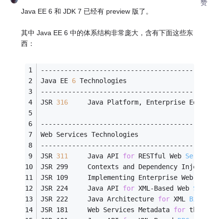
赞
Java EE 6 和 JDK 7 已经有 preview 版了。
其中 Java EE 6 中的体系结构非常庞大，含有下面这些东
西：
---------------------------------------------
Java EE 
6
 Technologies
---------------------------------------------
JSR 
316
     Java Platform, Enterprise Edition
---------------------------------------------
Web Services Technologies
---------------------------------------------
JSR 
311
Java API 
for
 RESTful Web 
Services
JSR 299     Contexts and Dependency Injection
JSR 109     Implementing Enterprise Web Servi
JSR 224     Java API 
for
 XML-Based Web 
Servic
JSR 222     Java Architecture 
for
 XML 
Binding
JSR 181     Web Services Metadata 
for
 the Jav