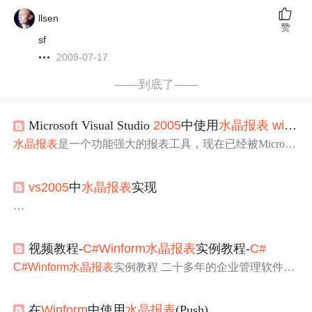
llsen
赞
sf
2009-07-17
——到底了——
Microsoft Visual Studio
2005
中使用
水晶报表
winform
水晶报表
是一个功能强大的报表工具，现在已经被Microsof
t Visual Studio
2005
（下文以
VS
2005
简称）集成在一起。
喜欢
水晶报表
的朋友可以方便使用了。我把
水晶报表
在
vs
2
vs
2005
中
水晶报表
实现
005
的使用方法总结一下，供大家参考。首先介绍一下我
用的软件环境：Microsoft Visual Studio
2005
；Microsoft
SQ
L
Server
2005
【数据用例】服
vs
2005
中
水晶报表
实现
视频教程-
C#
Winform
水晶报表
实例教程-
C#
【说明】
水晶报表
在应用时分两种方法，分别是拉模式（PULL）、
C#
Winform
水晶报表
实例教程 二十多年的企业管理软件开
推模式（PUSH）。拉模式：在
水晶报表
生成时的数据源
发经历，熟知管理...
是从
水晶报表
文件中的
SQL
语句从数据库中提取的，在编
程时不用重写
SQL
语句，但要加上登录信息（具体方法，
在
Winform
中使用
水晶报表
(Push)