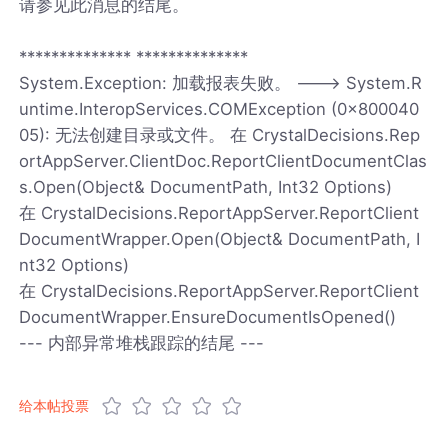
请参见此消息的结尾。
************** **************
System.Exception: 加载报表失败。 ---> System.R
untime.InteropServices.COMException (0x800040
05): 无法创建目录或文件。 在 CrystalDecisions.Rep
ortAppServer.ClientDoc.ReportClientDocumentClas
s.Open(Object& DocumentPath, Int32 Options)
在 CrystalDecisions.ReportAppServer.ReportClient
DocumentWrapper.Open(Object& DocumentPath, I
nt32 Options)
在 CrystalDecisions.ReportAppServer.ReportClient
DocumentWrapper.EnsureDocumentIsOpened()
--- 内部异常堆栈跟踪的结尾 ---
给本帖投票