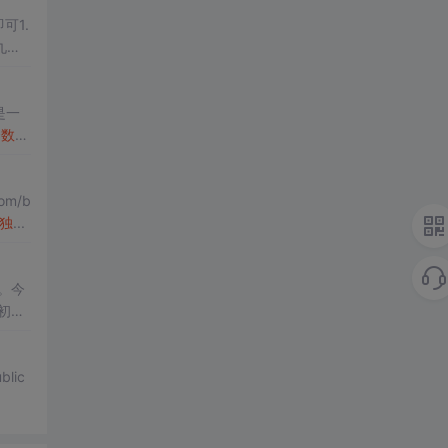
即可1.
九宫
是一
个
数独
功能实
om/b
独
...
。今
初始