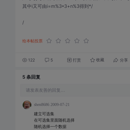
其中i又可由i=m%3*3+n%3得到*/
/
给本帖投票
122
5
打赏
分享
收藏
5 条
回复
请发表友善的回复…
shen8686
2009-07-21
建立可选集
在可选集里面随机选择
随机选择一个数据