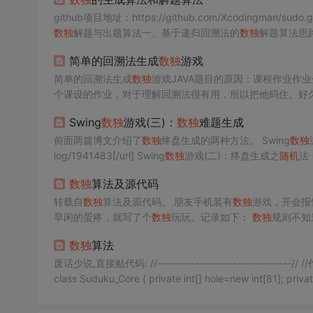
github项目地址：https://github.com/Xcodingman
数独
解题与出题算法一、基于递归回溯法的
数独
解题算法思
格进行排查，删选候选数后挑选候选数最少的去填。仿照这样的
简单的回溯法生成
数独
游戏
简单的回溯法生成
数独
游戏JAVA题目的原因：课程作业作
个课设的作业，对于理解回溯法很有用，所以把他码住。好久
游戏，具有自动生成
数独
的功能和人工设定初始盘的功能，并
Swing
数独
游戏(三)：
数独
难题生成
现逻辑是：回溯生成一个数...
前面两篇博文介绍了
数独
终盘生成的两种方法。 Swing
数独
log/1941483[/url] Swing
数独
游戏(二)：终盘生成之
随机
数独
算法及源代码
转载自
数独
算法及源代码。 朋友手机装有
数独
游戏，开会报
早闲的蛋疼，就写了个
数独
玩玩。记录如下：
数独
规则不知
数独
算法
废话少说,直接贴代码: //--------------------------------// //作者:
class Suduku_Core {