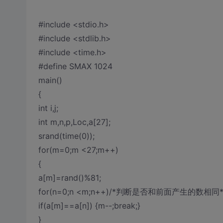
#include <stdio.h>
#include <stdlib.h>
#include <time.h>
#define SMAX 1024
main()
{
int i,j;
int m,n,p,Loc,a[27];
srand(time(0));
for(m=0;m <27;m++)
{
a[m]=rand()%81;
for(n=0;n <m;n++)/*判断是否和前面产生的数相同*
if(a[m]==a[n]) {m--;break;}
}