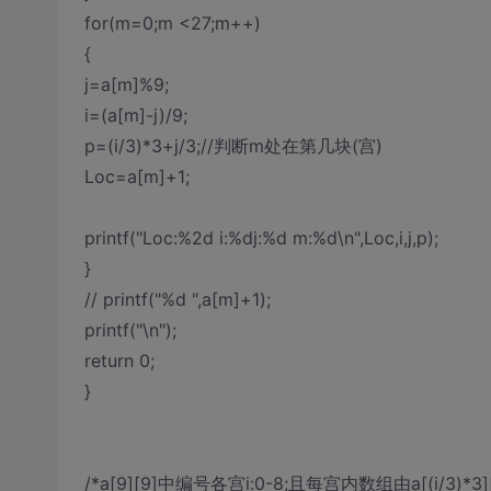
for(m=0;m <27;m++)
{
j=a[m]%9;
i=(a[m]-j)/9;
p=(i/3)*3+j/3;//判断m处在第几块(宫)
Loc=a[m]+1;
printf("Loc:%2d i:%dj:%d m:%d\n",Loc,i,j,p);
}
// printf("%d ",a[m]+1);
printf("\n");
return 0;
}
/*a[9][9]中编号各宫i:0-8;且每宫内数组由a[(i/3)*3][(i