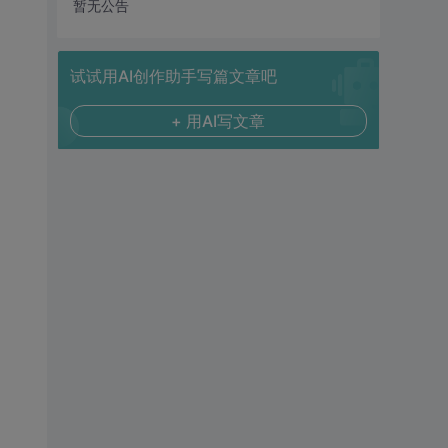
暂无公告
试试用AI创作助手写篇文章吧
+ 用AI写文章