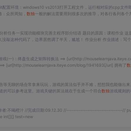
/sudo.git配置环境：windows10 vs2013打开工程文件，运行相对应的cpp文件
路：众所周知，
数独
一般的解法需要用到很多次的推导，对各行各列各个
思想，我们用C++模拟这样的思路去解一个...
业分析任务一实现功能模块完善主程序部分结语 题目的原因：课程作业 这
没敲这种代码了，边界居然调了半天，尴尬！ 作业分析 作业描述：写
且具有UI界面。 作业分析： 任务一：对于自动生成
数独
的功能，他的
游戏(一)：终盘生成之矩阵转换法 ==> [url]http://mouselearnjava.iteye.c
法 ==> [url]http://mouselearnjava.iteye.com/blog/1941693[/url] 拥有了
数
告等无聊的场合常拿来玩玩，游戏的算法似乎并不难，想想我也能做出来
道的可以参考这里。游戏关键的算法就在于生成一个符合
数独
游戏规则的
矩阵，首先想到的自然是号称万能解题法的“搜索+剪枝”了。 1. 产生符合
数独
规则的初始矩阵 第一行是
随机
生成
不喝橙汁 //完成日期:09.12.30 //--------------------------------// public
 private int[] hole=new int[81]; private int[][] test=new