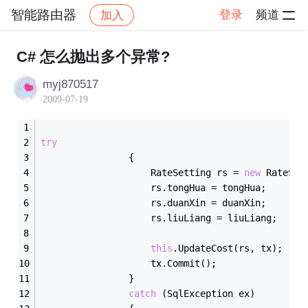
智能路由器
登录
频道
加入
帖子详情
社区
智能路由器
C# 怎么抛出多个异常?
myj870517
2009-07-19
try
                {
                    RateSetting rs = 
new
 RateSet
                    rs.tongHua = tongHua;
                    rs.duanXin = duanXin;
                    rs.liuLiang = liuLiang;
this
.UpdateCost(rs, tx);
                    tx.Commit();
                }
catch
 (SqlException ex)