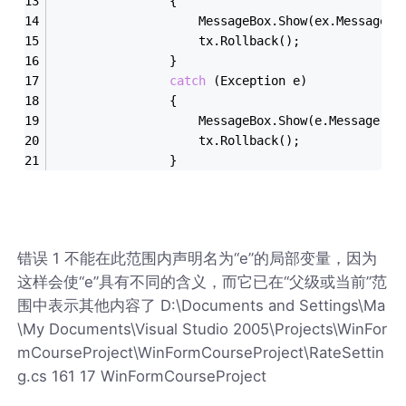
                {
                    MessageBox.Show(ex.Message);
                    tx.Rollback();
                }
catch
 (Exception e)
                {
                    MessageBox.Show(e.Message);
                    tx.Rollback();
                }
错误 1 不能在此范围内声明名为“e”的局部变量，因为
这样会使“e”具有不同的含义，而它已在“父级或当前”范
围中表示其他内容了 D:\Documents and Settings\Ma
\My Documents\Visual Studio 2005\Projects\WinFor
mCourseProject\WinFormCourseProject\RateSettin
g.cs 161 17 WinFormCourseProject