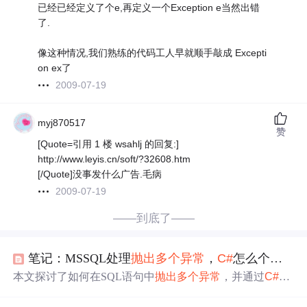
已经已经定义了个e,再定义一个Exception e当然出错
了.
像这种情况,我们熟练的代码工人早就顺手敲成 Excepti
on ex了
2009-07-19
myj870517
赞
[Quote=引用 1 楼 wsahlj 的回复:]
http://www.leyis.cn/soft/?32608.htm
[/Quote]没事发什么广告.毛病
2009-07-19
——到底了——
笔记：MSSQL处理
抛出
多个
异常
，
C#
怎么个捕获法子
本文探讨了如何在SQL语句中
抛出
多个
异常
，并通过
C#
代
码捕获和处理这些
异常
，展示了SQL与
C#
之间的交互及错
误处理策略。