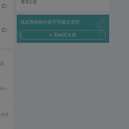
暂无公告
试试用AI创作助手写篇文章吧
+ 用AI写文章
源
钮和一
结合
分