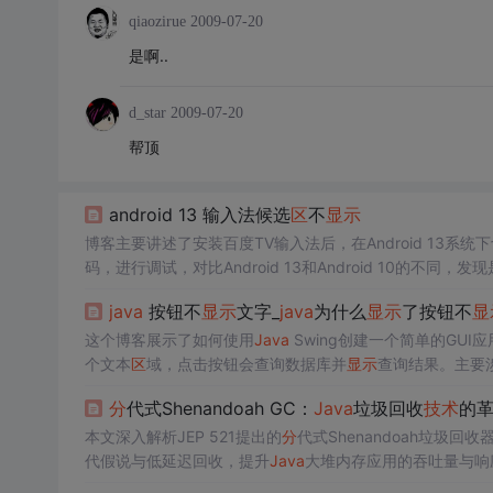
qiaozirue
2009-07-20
是啊..
d_star
2009-07-20
帮顶
android 13 输入法候选
区
不
显示
博客主要讲述了安装百度TV输入法后，在Android 13系统
码，进行调试，对比Android 13和Android 10的不同，
java
按钮不
显示
文字_
java
为什么
显示
了按钮不
显
这个博客展示了如何使用
Java
Swing创建一个简单的GU
个文本
区
域，点击按钮会查询数据库并
显示
查询结果。主要
分
代式Shenandoah GC：
Java
垃圾回收
技术
的
本文深入解析JEP 521提出的
分
代式Shenandoah垃圾
代假说与低延迟回收，提升
Java
大堆内存应用的吞吐量与响