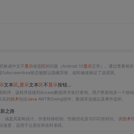
下切换成中文不
显示
候选
区
的问题（Android 10
显示
正常）。通过查看相关
发现是fullscreenArea状态被默认隐藏导致，临时修改验证了该原因。
示
文本
区
,
显示
文本
区
不
显示
按钮...
I应用程序，该程序连接到Access数据库并执行查询。用户界面包含一个按
涉及的
技术
包括
Java
AWT和Swing组件、数据库连接以及事件监听。
革新之路
回收器，涵盖其架构设计、并发转移机制、性能优化及与ZGC的对比。该
技术
应速度，适用于云原生和实时系统。