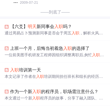
2009-07-21
——到底了——
【六爻】
明天
新同事会
入职
吗？
通过周易占卜预测新同事是否会于周五
入职
，解析火风鼎
卦与变卦山风蛊，结合卦象与实际情况，判断新同事可能
再次爽约。
上班一个月，后悔当初着急
入职
的选择了
一位前美图手机研发工程师因组织调整离职后,匆忙
入职
一
家外包公司,遭遇薪酬待遇不符及职业规划受阻的困境。文
章探讨了在经济压力下如何避免冲动就业,强调在选择工作
入职
培训第一天
时应考虑长期职业规划的重要性。
本文记录了作者在
入职
培训期间担任班长和组长的经历，
包括竞选过程中的心理变化、参与课堂活动的感受以及第
二天的工作反思等内容。
作为一个新
入职
的程序员，职场需注意什么？
本文通过一个新
入职
程序员的故事，分享了融入团队、提
升自我价值的经验教训。强调了谦逊态度、礼貌行为、业
务学习和技能提升的重要性。