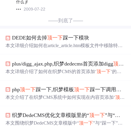
什么 jf
2009-07-22
——到底了——
DEDE如何去掉
顶一下
踩一下模块
本文详细介绍如何在article_article.htm模板文件中移除特定
的点赞和踩雷代码段，包括
顶一下
、踩一下按钮及其相关
功能。
plus/digg_ajax.php,织梦dedecms首页添加digg
顶一下
本文详细介绍了如何在织梦CMS的首页添加‘
顶一下
’的功
能，包括从内容页提取顶踩的JS和AJAX，修改/digg_ajax.p
hp文件，以及在首页模板中插入代码。同时提供了CSS样
php
顶一下
踩一下,织梦模板
顶一下
踩一下调用方法
式示例和实际应用的DEDE标签代码。
本文介绍了在织梦CMS系统中如何实现在内容页添加‘
顶一
下
’和‘踩一下’的功能。通过调用JavaScript和织梦标签，详
细说明了代码的使用方法，包括在HTML模板中插入相应
织梦DedeCMS优化文章模版里的“
顶一下
”与“踩一下”样式
的JS代码和织梦标签，帮助用户实现互动计数的显示，并
提供了默认代码示例供参考。
本文围绕织梦DedeCMS文章模版中“
顶一下
”与“踩一下”样
式优化展开。介绍了插入 Js代码、 html+Js代码的方法，还