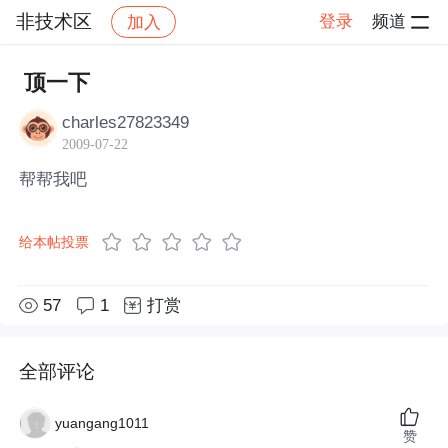
非技术区
登录
频道
加入
帖子详情
社区
非技术区
顶一下
charles27823349
2009-07-22
帮帮我吧
给本帖投票
57
1
打赏
全部评论
yuangang1011
赞