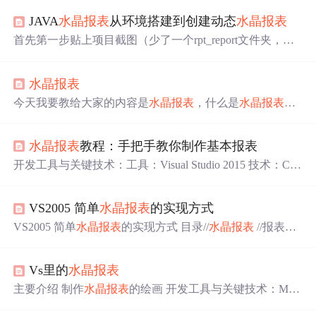
JAVA
水晶报表
从环境搭建到创建动态
水晶报表
首先第一步贴上项目截图（少了一个rpt_report文件夹，因
为是网上的所以这里没加，各位可以加下）：声明该项目
是网上下载。(比较简单，纯属偷懒，有现成环境)。可以
水晶报表
自己修改，需要注意的就是蓝色标记的地方。报表存放的
位置可以根据配置文件配置存放，下面有介绍。 第一：cry
今天我要教给大家的内容是
水晶报表
，什么是
水晶报表
？
stalreportviewers11这个文件夹可以通过官方网站中软件中
水晶报表
是一个可以打印
数据
的工具。当然在打印之前，
获取，软件名称为（CR2008_SP1_55225）
我们要安装一下
水晶报表
软件。我用的
水晶报表
软件是编
水晶报表
教程：手把手教你制作基本报表
程软件——CRforVS_13_0_14。我就不教大家怎么安装
了，只要在里面点击下一步再下一步就可以了。如果你们
开发工具与关键技术：工具：Visual Studio 2015 技术：C#+
不知道是否安装成功，那么我教大家怎样判断一下是否安
JavaScript+Html+Asp.Net.MVC 作者：李宥良 ；撰写时间：
装成功了：首先来到项目解决方案，找到你要
水晶报表
的
2019 年 5 月 6 日 ASP.NET
水晶报表
的学习 这篇文章教你
区域，在区域那里新建一个PrintRe...
VS2005 简单
水晶报表
的实现方式
如何在.Net Web应用中使用
水晶报表
，也可以让你在学习
过程中少走一些弯路。为了得到最好的效果，读者最好需
VS2005 简单
水晶报表
的实现方式 目录//
水晶报表
//报表里
要有一些基础的Asp.Net访问
数据
库的知识以及使用VS.N
面的
数据
分组和排序 （利用 组专家 和记录排序专家） //
e...
设置参数（按照程序提供的参数给出报表） //抑制
显示
Vs里的
水晶报表
（过滤
显示
） //子报表 （主报表，明细报表） //内嵌式连
接型子报表示例 （直接
显示
） //依需要
显示
子报表示例
主要介绍 制作
水晶报表
的绘画 开发工具与关键技术：MV
（象超级链接） //
水晶报表
中的 图标
显示
（图片的形式
显
C 作者：邱慧敏 撰写时间：2019.05.15
水晶报表
的样式
示
）一