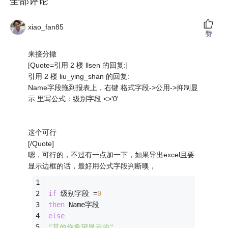
全部评论
xiao_fan85
赞
来接分撒
[Quote=引用 2 楼 llsen 的回复:]
引用 2 楼 liu_ying_shan 的回复:
Name字段拖到报表上，右键 格式字段->公用->抑制显
示 里写公式：级别字段 <>'0'
这个可行
[/Quote]
嗯，可行的，不过有一点加一下，如果导出excel且要
显示边框的话，最好用公式字段判断噢，
if
 级别字段 =
0
then
 Name字段
else
"其他你希望显示的"