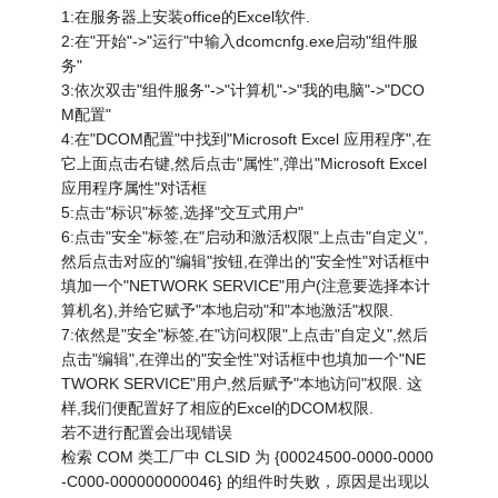
1:在服务器上安装office的Excel软件.
2:在"开始"->"运行"中输入dcomcnfg.exe启动"组件服
务"
3:依次双击"组件服务"->"计算机"->"我的电脑"->"DCO
M配置"
4:在"DCOM配置"中找到"Microsoft Excel 应用程序",在
它上面点击右键,然后点击"属性",弹出"Microsoft Excel
应用程序属性"对话框
5:点击"标识"标签,选择"交互式用户"
6:点击"安全"标签,在"启动和激活权限"上点击"自定义",
然后点击对应的"编辑"按钮,在弹出的"安全性"对话框中
填加一个"NETWORK SERVICE"用户(注意要选择本计
算机名),并给它赋予"本地启动"和"本地激活"权限.
7:依然是"安全"标签,在"访问权限"上点击"自定义",然后
点击"编辑",在弹出的"安全性"对话框中也填加一个"NE
TWORK SERVICE"用户,然后赋予"本地访问"权限. 这
样,我们便配置好了相应的Excel的DCOM权限.
若不进行配置会出现错误
检索 COM 类工厂中 CLSID 为 {00024500-0000-0000
-C000-000000000046} 的组件时失败，原因是出现以