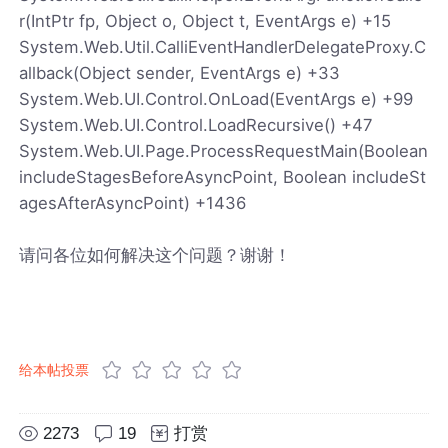
r(IntPtr fp, Object o, Object t, EventArgs e) +15
System.Web.Util.CalliEventHandlerDelegateProxy.C
allback(Object sender, EventArgs e) +33
System.Web.UI.Control.OnLoad(EventArgs e) +99
System.Web.UI.Control.LoadRecursive() +47
System.Web.UI.Page.ProcessRequestMain(Boolean
includeStagesBeforeAsyncPoint, Boolean includeSt
agesAfterAsyncPoint) +1436
请问各位如何解决这个问题？谢谢！
给本帖投票
2273
19
打赏