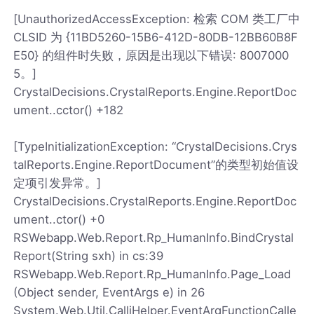
[UnauthorizedAccessException: 检索 COM 类工厂中
CLSID 为 {11BD5260-15B6-412D-80DB-12BB60B8F
E50} 的组件时失败，原因是出现以下错误: 8007000
5。]
CrystalDecisions.CrystalReports.Engine.ReportDoc
ument..cctor() +182
[TypeInitializationException: “CrystalDecisions.Crys
talReports.Engine.ReportDocument”的类型初始值设
定项引发异常。]
CrystalDecisions.CrystalReports.Engine.ReportDoc
ument..ctor() +0
RSWebapp.Web.Report.Rp_HumanInfo.BindCrystal
Report(String sxh) in cs:39
RSWebapp.Web.Report.Rp_HumanInfo.Page_Load
(Object sender, EventArgs e) in 26
System.Web.Util.CalliHelper.EventArgFunctionCalle