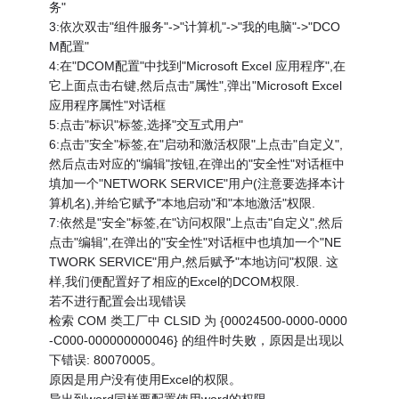
务"
3:依次双击"组件服务"->"计算机"->"我的电脑"->"DCO
M配置"
4:在"DCOM配置"中找到"Microsoft Excel 应用程序",在
它上面点击右键,然后点击"属性",弹出"Microsoft Excel
应用程序属性"对话框
5:点击"标识"标签,选择"交互式用户"
6:点击"安全"标签,在"启动和激活权限"上点击"自定义",
然后点击对应的"编辑"按钮,在弹出的"安全性"对话框中
填加一个"NETWORK SERVICE"用户(注意要选择本计
算机名),并给它赋予"本地启动"和"本地激活"权限.
7:依然是"安全"标签,在"访问权限"上点击"自定义",然后
点击"编辑",在弹出的"安全性"对话框中也填加一个"NE
TWORK SERVICE"用户,然后赋予"本地访问"权限. 这
样,我们便配置好了相应的Excel的DCOM权限.
若不进行配置会出现错误
检索 COM 类工厂中 CLSID 为 {00024500-0000-0000
-C000-000000000046} 的组件时失败，原因是出现以
下错误: 80070005。
原因是用户没有使用Excel的权限。