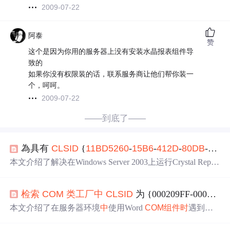
2009-07-22
阿泰
赞
这个是因为你用的服务器上没有安装水晶报表组件导
致的
如果你没有权限装的话，联系服务商让他们帮你装一
个，呵呵。
2009-07-22
——到底了——
為具有
CLSID
{
11BD5260
-
15B6
-
41
2D
-
80DB
-
12B
本文介绍了解决在Windows Server 2003上运行Crystal Report
s
时
出现的
错误
800736b1的方法。通过下载并安装特定的合
并模块，可以有效解决此问题。
检索
COM
类
工厂
中
CLSID
为 {000209FF-0000-0000-C000-000000000046} 的
本文介绍了在服务器环境
中
使用Word
COM
组件
时
遇到的
权限
错误
80070005
及两种解决方法。一种是通过调整D
C
OM
配置来设置正确的权限，另一种是在web.config文件
中