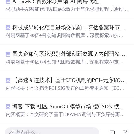
AIHawk：首款求职申请 AI 网络代理
求职助手AI智能代理AIHawk致力于简化求职过程，通过自
动化职位申请流程。借助人工智能，它能够帮助用户以定
制化的方式申请多个职位。
科技成果转化项目进场交易前，评估备案环节需要准备哪些材料？.docx
科易网基于40亿+科创知识图谱数据库，深度探索AI技术
在技术转移、成果转化、技术经纪、知识产权、产业创
新、科技招商等垂直领域的多样化应用场景，研究科技创
国央企如何系统识别外部创新资源？内部研发体系完善，但对外部高校、中小科技企业技术能力缺乏动态认知。.docx
新领域的AI+数智化解决方案，推动科技创新与产业创新
智能化发展。
科易网基于40亿+科创知识图谱数据库，深度探索AI技术
在技术转移、成果转化、技术经纪、知识产权、产业创
新、科技招商等垂直领域的多样化应用场景，研究科技创
【高速互连技术】基于UIO机制的PCIe无序I/O扩展：多路径架构下内存请求的高性能传输与排序控制方案设计
新领域的AI+数智化解决方案，推动科技创新与产业创新
智能化发展。
内容概要：本文档为PCI-SIG发布的工程变更通知（EC
N），介绍了名为“无序输入/输出（Unordered I/O, UIO）”
的新功能，旨在解决传统PCI/PCIe架构中严格的顺序传输
博客 下载 社区 AtomGit 模型市场 搜CSDN 搜索 AI 搜索 会员中心 创作中心 基于DPWMA调制与正负序分离的ANPC三电平并网逆变器前馈控制策略研究（Simulink仿真实现）
规则对多路径拓扑和高性能IO系统的限制。UIO基于Flit模
式，定义了一套新的TLP（事务层包）类型和规则，允许
内容概要：本文研究了基于DPWMA调制与正负序分离的
请求方（Requester）自主管理数据顺序，
支持
多路径路
ANPC三电平并网逆变器前馈控制策略，旨在解决传统三
由、提升系统效率并兼容现有生产者-消费者模型。文档详
电平逆变器存在的谐波含量高、电网不平衡工况适应性差
细说明了UIO
说点什么…
及动态响应速度不足等问题。通过采用有源中点箝位（AN