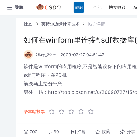
全部
博文收录
A
导航
社区
英特尔边缘计算技术
帖子详情
如何在winform里连接*.sdf数据库(
2009-07-27 04:51:47
Okey_2009
软件是winform的应用程序,不是智能设备下的应用
sdf与程序同在PC机
解决马上给分!~急
另外一贴：http://topic.csdn.net/u/20090727/15/c
给本帖投票
700
30
打赏
分享
收藏