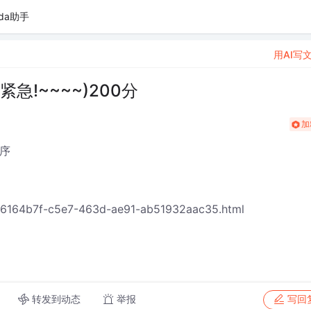
da助手
用AI写
紧急!~~~~)200分
加
程序
6164b7f-c5e7-463d-ae91-ab51932aac35.html
转发到动态
举报
写回