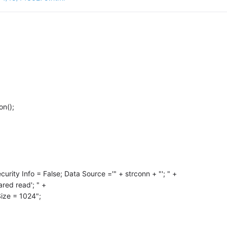
n();
 Info = False; Data Source ='" + strconn + "'; " +
d read'; " +
e = 1024";