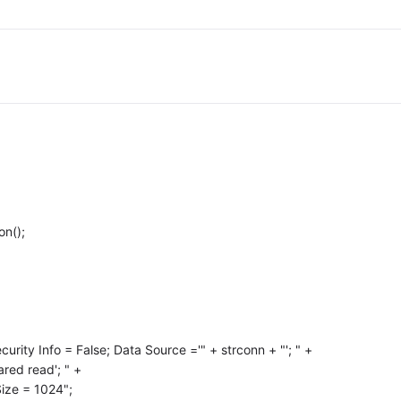
n();
 Info = False; Data Source ='" + strconn + "'; " +
d read'; " +
e = 1024";