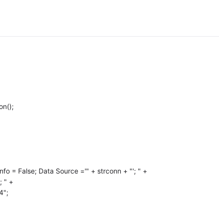
n();
fo = False; Data Source ='" + strconn + "'; " +
; " +
4";