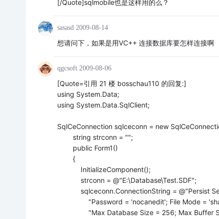
[/Quote]sqlmobile也是这样用的么？
sasasd
2009-08-14
想请问下，如果是用VC++ 连接数据库要怎样连接啊
qgcsoft
2009-08-06
[Quote=引用 21 楼 bosschau110 的回复:]
using System.Data;
using System.Data.SqlClient;
SqlCeConnection sqlceconn = new SqlCeConnectio
string strconn = "";
public Form1()
{
InitializeComponent();
strconn = @"E:\Database\Test.SDF";
sqlceconn.ConnectionString = @"Persist Security
"Password = 'nocanedit'; File Mode = 'share
"Max Database Size = 256; Max Buffer Siz