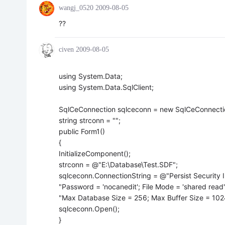
wangj_0520
2009-08-05
??
civen
2009-08-05
using System.Data;
using System.Data.SqlClient;
SqlCeConnection sqlceconn = new SqlCeConnectio
string strconn = "";
public Form1()
{
InitializeComponent();
strconn = @"E:\Database\Test.SDF";
sqlceconn.ConnectionString = @"Persist Security In
"Password = 'nocanedit'; File Mode = 'shared read'
"Max Database Size = 256; Max Buffer Size = 102
sqlceconn.Open();
}