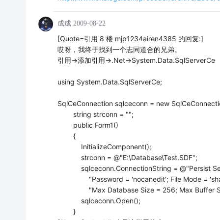
成成
2009-08-22
[Quote=引用 8 楼 mjp1234airen4385 的回复:]
哎呀，我终于找到一个志同道合的兄弟。
引用->添加引用->.Net->System.Data.SqlServerCe
using System.Data.SqlServerCe;
SqlCeConnection sqlceconn = new SqlCeConnectio
string strconn = "";
public Form1()
{
InitializeComponent();
strconn = @"E:\Database\Test.SDF";
sqlceconn.ConnectionString = @"Persist Security
"Password = 'nocanedit'; File Mode = 'share
"Max Database Size = 256; Max Buffer Siz
sqlceconn.Open();
}