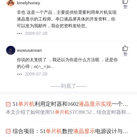
lonelyhoney
赞
非也 这是一个产品，主要提供给需要利用单片机实现
液晶显示的工程师。串口液晶屏具体的开发资料，你
可以发为我邮件，我会把资料发给您。
2009-07-28
wuwusansan
赞
你说的太笼统了 ，我还以为你是什么方法呢 ，还是你
的心得；o(∩_∩)o...
2009-07-28
——到底了——
51
单片机
利用定时器和1602
液晶显示
实现
一个计时器
本文介绍了如何使用51
单片机
STC89C52，结合定时器和16
02
液晶显示
器，
实现
一个计时器功能。通过4个独立按键进
行设置，包括进入设置、调整时分秒。详细步骤包括按键
综合项目：51
单片机
数控
液晶显示
电源设计与
实现
检测、定时器中断配置、
液晶显示
，并提供了相关代码示