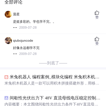
全部评论
晨星
赞
是挺多彩的。学也学不完。。
2009-07-28
qiubojuncode
赞
好像永远都学不完
2009-07-28
——到底了——
米兔机器人 编程案例_模块化编程 米兔积木机器人颜色传感器
米兔积木机器人是一款可以用积木拼接搭建外形，用移动
终端远程遥控和编程控制的开放式智能电子玩具。自去年
年底上市以来，凭借多变的造型以及极强的扩展性
深
得孩
间歇性光伏出力下 48V 直流母线电压稳定控制及储能双向充放电闭环调控体系研究（Simulink仿真实现）
子和家长的喜爱。4月28日首款米兔积木机器人扩展包——
颜色传感器终于来了，搭配这款传感器后的米兔机器人将
内容概要：本文围绕间歇性光伏出力条件下48V直流母线