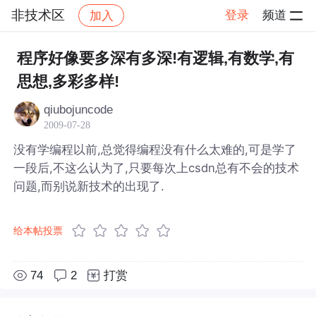
非技术区
登录
频道
加入
帖子详情
社区
非技术区
程序好像要多深有多深!有逻辑,有数学,有
思想,多彩多样!
qiubojuncode
2009-07-28
没有学编程以前,总觉得编程没有什么太难的,可是学了
一段后,不这么认为了,只要每次上csdn总有不会的技术
问题,而别说新技术的出现了.
给本帖投票
74
2
打赏