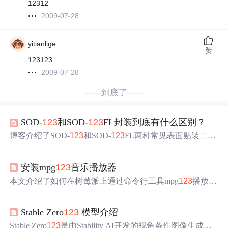
12312
2009-07-28
yitianlige
赞
123123
2009-07-28
——到底了——
SOD-
123
和SOD-
123
FL封装到底有什么区别？
博客介绍了SOD-
123
和SOD-
123
FL两种常见表面贴装二极
管封装形式。从封装结构与尺寸、热性能、电气特性、应
用场景、兼容性与替代性、价格等方面对比了两者差异。S
安装mpg
123
音乐播放器
OD-
123
适用于低功耗场景，SOD-
123
FL适用于高功率场
景，且可替代SOD-
123
。
本文介绍了如何在树莓派上通过命令行工具mpg
123
播放音
乐，包括安装、使用方法以及如何通过Python进行控制。
首先确保树莓派音频输出开启，然后安装mpg
123
，通过m
Stable Zero
123
模型介绍
an mpg
123
查看帮助，接着下载并播放音乐文件。此外，
还展示了如何利用Python调用mpg
123
命令播放音乐。
Stable Zero
123
是由Stability AI开发的视角条件图像生成模