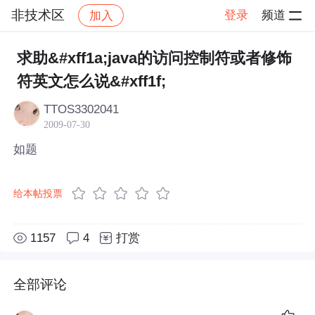
非技术区
登录
频道
加入
帖子详情
社区
非技术区
求助&#xff1a;java的访问控制符或者修饰
符英文怎么说&#xff1f;
TTOS3302041
2009-07-30
如题
给本帖投票
1157
4
打赏
全部评论