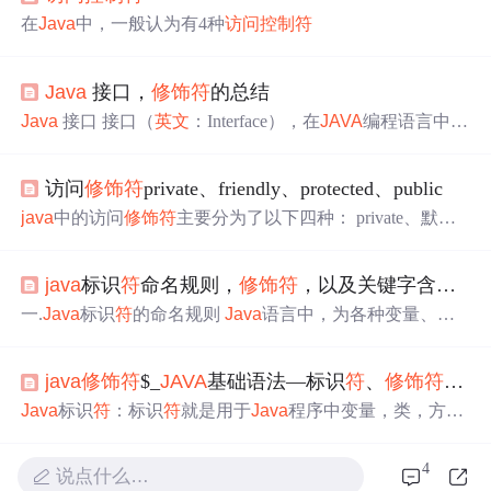
在
Java
中，一般认为有4种
访问控制
符
Java
接口，
修饰
符
的总结
Java
接口 接口（
英文
：Interface），在
JAVA
编程语言中是
一个抽象类型，是抽象方法的集合，接口通常以interface来
声明。一个类通过继承接口的方式，从而来继承接口的抽
访问
修饰
符
private、friendly、protected、public
象方法。 接口并不是类，编写接口的方式和类很相似，但
是它们属于不同的概念。类描述对象的属性和方法。接口
java
中的访问
修饰
符
主要分为了以下四种： private、默认
则包含类要实现的方法。 除非实现接口的类是抽象类，否
（friendly）、protected、public 访问
修饰
符
的实例： packag
则该类要定义接口中的所有方法。 接口无法被实例化，但
e com.jredu.oop.ch03包下的Ch01类 public class Ch01 { privat
是可以被实...
java
标识
符
命名规则，
修饰
符
，以及关键字含义总结
e int a;//private只有本类可以访问 int b;//默认访问
修饰
符
只有
在本类或同包下才可以访问
一.
Java
标识
符
的命名规则
Java
语言中，为各种变量、方
法和类等起的名字称为标识
符
Java
标识
符
的命名规则：
应以字母、下划线、美元
符
开头 后跟字母、下划线、美元
java
修饰
符
$_
JAVA
基础语法—标识
符
、
修饰
符
、运
符
或数字
Java
标识
符
大小写敏感，长度无限制 1.
java
中能
用作标识
符
的有：26个
英文
字母（大、小写），数字，下
Java
标识
符
：标识
符
就是用于
Java
程序中变量，类，方法
划线，美元
符
号$。 但是不能以数字开头。 2.类名首个字
等命名的
符
号标识
符
的命名规则：(1)标识
符
必须以字母、
母必须大写，多个单词组成...
下划线_、美元
符
$开头。(2)标识
符
其它部分可以是字母、
4
说点什么…
下划线“_”、美元
符
“$”和数字的任意组合。(3)
Java
标识
符