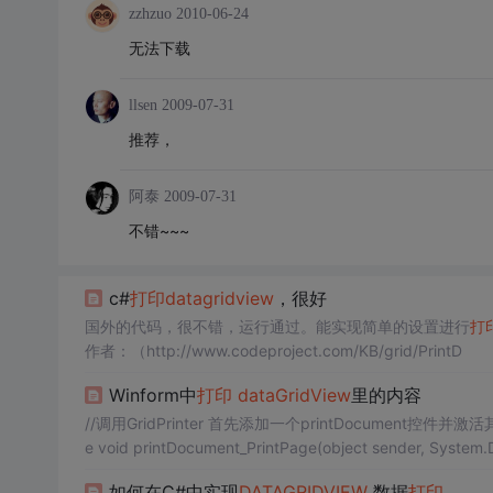
zzhzuo
2010-06-24
无法下载
llsen
2009-07-31
推荐，
阿泰
2009-07-31
不错~~~
c#
打印
datagridview
，很好
国外的代码，很不错，运行通过。能实现简单的设置进行
打
作者：（http://www.codeproject.com/KB/grid/PrintD
Winform中
打印
dataGridView
里的内容
//调用GridPrinter 首先添加一个printDocument控件并激活其printDocument_PrintPage事件写： 实例化类GridPrinter gridPrinter; privat
e void printDocument_PrintPage(object sender, System.D
如何在C#中实现
DATAGRIDVIEW
数据
打印