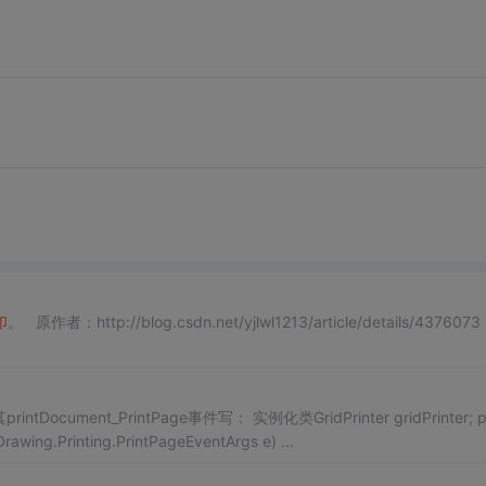
印
。 原作者：http://blog.csdn.net/yjlwl1213/article/details/437607
rawing.Printing.PrintPageEventArgs e) ...