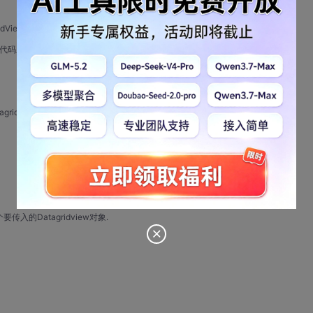
idView的快速打印。
代码之添加：
gridview对象.
一个要传入的Datagridview对象.