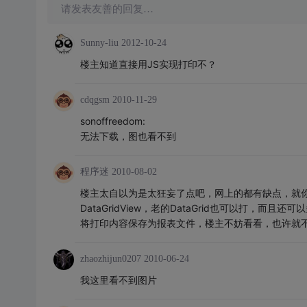
请发表友善的回复…
Sunny-liu
2012-10-24
楼主知道直接用JS实现打印不？
cdqgsm
2010-11-29
sonoffreedom:
无法下载，图也看不到
程序迷
2010-08-02
楼主太自以为是太狂妄了点吧，网上的都有缺点，就你
DataGridView，老的DataGrid也可以打
将打印内容保存为报表文件，楼主不妨看看，也许就不那么狂了。下载
zhaozhijun0207
2010-06-24
我这里看不到图片