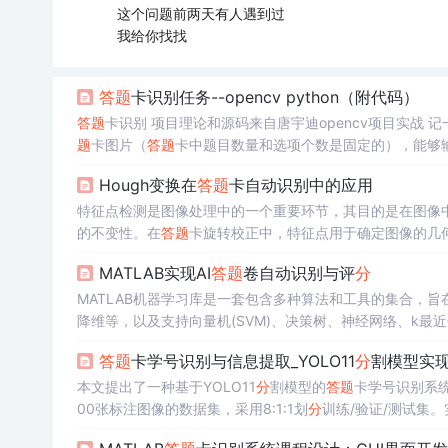
这个问题前两天有人遇到过
我给你找找
答题
卡识别任务--opencv python（附代码）
答题
卡识别 项
题
卡图片（
答题
卡中题目数量和选项个数是固定的），能够
对于这类任务，先整理一下图像处理的思路。 我们输入的是
Hough变换在
答题
卡自动识别中的应用
变换将
答题
卡的内容单独拿出来； 提取
答题
卡中填涂区域的
特征点检测是图像处理中的一个重要环节，其目的是在图像
的不变性。在
答题
卡旋转校正中，特征点用于确定图像的几
于：Harris角点检测：检测图像中的角点，适用于边缘、
MATLAB实现AI
答题
卷自动识别与评
分
特征点，对旋转、尺度缩放、亮度变化保持不变性，但其计算
MATLAB机器学习库是一套包含多种算法和工具的集合，旨
降维等，以及支持向量机(SVM)、决策树、神经网络、k最近
大的平台来开发复杂的机器学习模型，同时也适合初学者快
答题
卡学号识别与信息提取_YOLO11
分
割模型实现
型训练、参数调整和结果评估等任务。
本文提出了一种基于YOLO11
分
割模型的
答题
卡学号识别系统
00张标注图像的数据集，采用8:1:1划
分
训练/验证/测试集。
实现30FPS实时处理。系统在复杂场景下保持95%以上