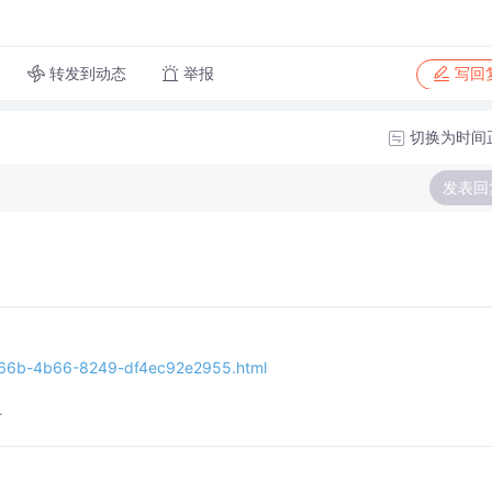
转发到动态
举报
写回
切换为时间
发表回
-b66b-4b66-8249-df4ec92e2955.html
看