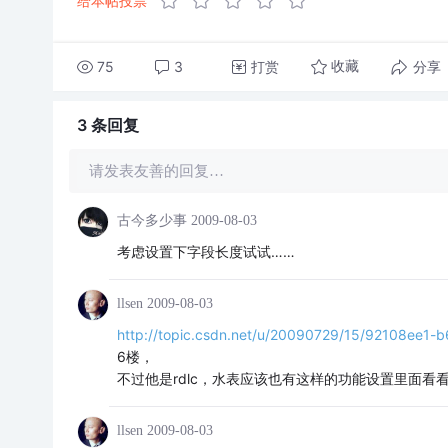
给本帖投票
75
3
打赏
分享
收藏
3 条
回复
请发表友善的回复…
古今多少事
2009-08-03
考虑设置下字段长度试试……
llsen
2009-08-03
http://topic.csdn.net/u/20090729/15/92108ee1
6楼，
不过他是rdlc，水表应该也有这样的功能设置里面看
llsen
2009-08-03