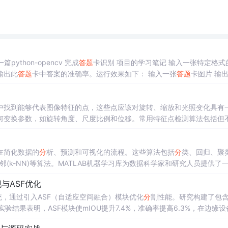
目理论和源码来自唐宇迪opencv项目实战 记一篇python-opencv 完成
答题
卡识别 项目的学习笔记 输入一张特定格
输出此
答题
卡中答案的准确率。运行效果如下： 输入一张
答题
卡图片 输出结果
一张
答题
卡的拍摄图片，而我们要处理的是这张
答题
卡的内容，需要用到
轮廓，并进行二值化处理，利用掩模与二值化后的
答题
卡进行对比
中找到能够代表图像特征的点，这些点应该对旋转、缩放和光照变化具有
何变换参数，如旋转角度、尺度比例和位移。常用特征点检测算法包括但
角点等特征的检测。SIFT（尺度不变特征变换）：能够检测和描述图像中的
复杂度较高。SURF（加速稳健特征）
在简化数据的
分
析、预测和可视化的流程。这些算法包括
分
类、回归、聚
邻(k-NN)等算法。MATLAB机器学习库为数据科学家和研究人员提供了
速上手和实验。该库提供了大量内置函数，能够方便地进行数据的预处理
与ASF优化
，通过引入ASF（自适应空间融合）模块优化
分
割性能。研究构建了包含1
实验结果表明，ASF模块使mIOU提升7.4%，准确率提高6.3%，在边缘设
识别率，展现出良好的鲁棒性。未来工作将聚焦于降低计算复杂度、扩展多格