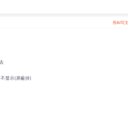
用AI写
去
不显示(屏蔽掉)