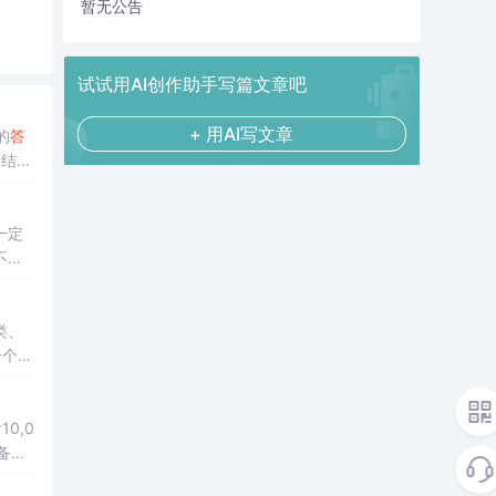
暂无公告
试试用AI创作助手写篇文章吧
+ 用AI写文章
式的
答
透视
一定
不限
局部
类、
一个强
、模
0,0
备上
式支