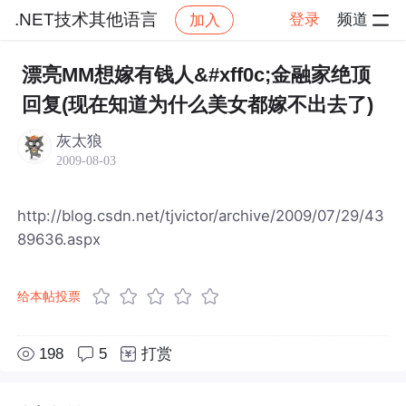
.NET技术其他语言
登录
频道
加入
帖子详情
社区
.NET技术其他语言
漂亮MM想嫁有钱人&#xff0c;金融家绝顶
回复(现在知道为什么美女都嫁不出去了)
灰太狼
2009-08-03
http://blog.csdn.net/tjvictor/archive/2009/07/29/43
89636.aspx
给本帖投票
198
5
打赏