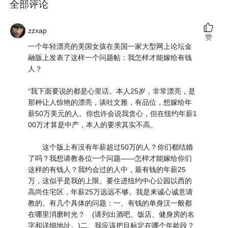
全部评论
zzxap
赞
一个年轻漂亮的美国女孩在美国一家大型网上论坛金
融版上发表了这样一个问题帖：我怎样才能嫁给有钱
人？
“我下面要说的都是心里话。本人25岁，非常漂亮，是
那种让人惊艳的漂亮，谈吐文雅，有品位，想嫁给年
薪50万美元的人。你也许会说我贪心，但在纽约年薪1
00万才算是中产，本人的要求其实不高。
这个版上有没有年薪超过50万的人？你们都结婚
了吗？我想请教各位一个问题——怎样才能嫁给你们
这样的有钱人？我约会过的人中，最有钱的年薪25
万，这似乎是我的上限。要住进纽约中心公园以西的
高尚住宅区，年薪25万远远不够。我是来诚心诚意请
教的。有几个具体的问题：一、有钱的单身汉一般都
在哪里消磨时光？ (请列出酒吧、饭店、健身房的名
字和详细地址。)二、我应该把目标定在哪个年龄段？