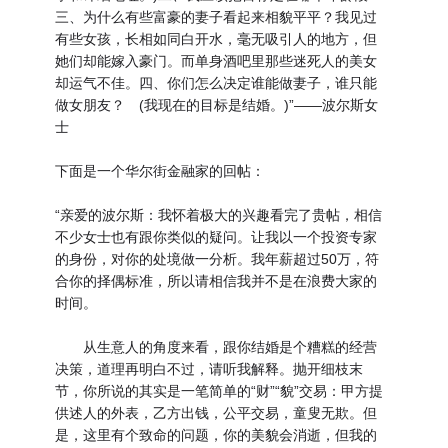
三、为什么有些富豪的妻子看起来相貌平平？我见过
有些女孩，长相如同白开水，毫无吸引人的地方，但
她们却能嫁入豪门。而单身酒吧里那些迷死人的美女
却运气不佳。四、你们怎么决定谁能做妻子，谁只能
做女朋友？ (我现在的目标是结婚。)”——波尔斯女
士
下面是一个华尔街金融家的回帖：
“亲爱的波尔斯：我怀着极大的兴趣看完了贵帖，相信
不少女士也有跟你类似的疑问。让我以一个投资专家
的身份，对你的处境做一分析。我年薪超过50万，符
合你的择偶标准，所以请相信我并不是在浪费大家的
时间。
从生意人的角度来看，跟你结婚是个糟糕的经营
决策，道理再明白不过，请听我解释。抛开细枝末
节，你所说的其实是一笔简单的“财”“貌”交易：甲方提
供述人的外表，乙方出钱，公平交易，童叟无欺。但
是，这里有个致命的问题，你的美貌会消逝，但我的