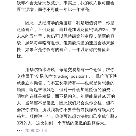
钱却不会无缘无故减少。事实上，我的收入很可能会
逐年涕增．而你不可能一年比一年漂亮。
因此，从经济学的角度讲，我是增值资产，你是
贬值资产，不但贬值，而且是加速贬值!你现在25，在
未来的五年里，你仍可以保持窈窕的身段，俏丽的容
貌，虽然每年略有退步。但美貌消逝的速度会越来越
快，如果它是你仅有的资产，十年以后你的价值甚
忧。
用华尔街术语说，每笔交易都有一个仓位，跟你
交往属于“交易仓位”(tradingl position)，一旦价值下跌
就要立即抛售，而不宜长期持有——也就是你想要的
婚姻。听起来很残忍，但对一件会加速贬值的物资，
明智的选择是租赁，而不是购入。年薪能超过50万的
人，当然都不是傻瓜，因此我们只会跟你交往，但不
会跟你结婚。所以我劝你不要苦苦寻找嫁给有钱人的
秘方。顺便说一句，你倒可以想办法把自己变成年薪5
0万的人，这比碰到一个有钱的傻瓜的胜算要大。
2009-08-04