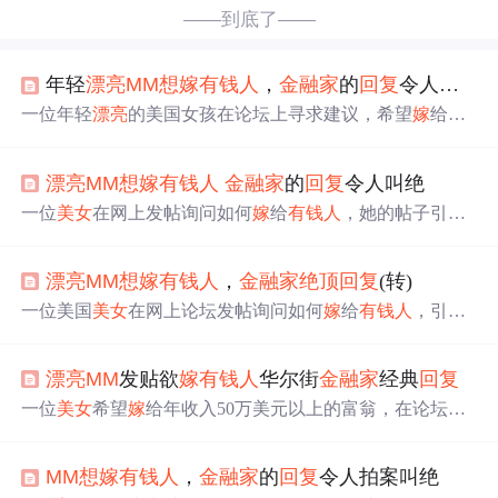
——到底了——
年轻
漂亮
MM
想
嫁
有钱人
，
金融家
的
回复
令人拍案叫绝 ZT
一位年轻
漂亮
的美国女孩在论坛上寻求建议，希望
嫁
给年
薪50万美元以上的富豪。她的帖子引来了一位华尔街
金融
家
的
回复
，
金融家
用经济理论解析了这段关系，并给出了
漂亮
MM
想
嫁
有钱人
金融家
的
回复
令人叫绝
自己的建议。
一位
美女
在网上发帖询问如何
嫁
给
有钱人
，她的帖子引起
了广泛讨论。一位
金融家
以投资的角度进行了
回复
，认为
这种基于外貌与财富的交易对女方不利，并建议女方提升
漂亮
MM
想
嫁
有钱人
，
金融家
绝顶
回复
(转)
自我价值。
一位美国
美女
在网上论坛发帖询问如何
嫁
给
有钱人
，引出
了一位
金融家
从经济角度进行的精辟分析。
金融家
认为这
种关系本质上是一种‘美貌’与‘财富’的交易，并从投资的角
漂亮
MM
发贴欲
嫁
有钱人
华尔街
金融家
经典
回复
度解释了为何
有钱人
更倾向于短期交往而非婚姻。
一位
美女
希望
嫁
给年收入50万美元以上的富翁，在论坛求
助如何达成这一目标。一位
金融家
回复
称，从投资角度分
析，她的美貌是贬值资产，而富翁们的财富则是增值资
MM
想
嫁
有钱人
，
金融家
的
回复
令人拍案叫绝
产，因此富翁们更倾向于短期交往而非结婚。