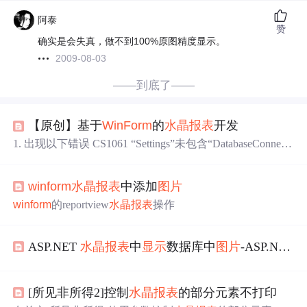
阿泰
赞
确实是会失真，做不到100%原图精度显示。
2009-08-03
——到底了——
【原创】基于
WinForm
的
水晶报表
开发
1. 出现以下错误 CS1061 “Settings”未包含“DatabaseConnecti
onString”的定义，并且找不到可接受第一个“Settings”类型
参数的可访问扩展方法“DatabaseConnectionString”(是否缺
winform
水晶报表
中添加
图片
少 using 指令或程序集引用?) 直接删除飙红的代码，类
似：this._connection.ConnectionString = global::xxxxx.Properti
winform
的reportview
水晶报表
操作
es.Settings.Default.Dat...
ASP.NET
水晶报表
中
显示
数据库中
图片
-ASP.NET编程词典
[所见非所得2]控制
水晶报表
的部分元素不打印