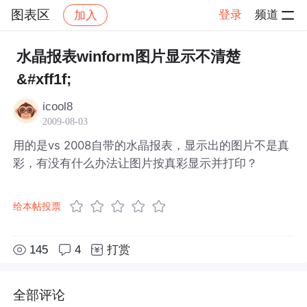
图表区
登录
频道
加入
帖子详情
社区
图表区
水晶报表winform图片显示不清楚
&#xff1f;
icool8
2009-08-03
用的是vs 2008自带的水晶报表，显示出的图片不是真
彩，有没有什么办法让图片按真彩显示并打印？
给本帖投票
145
4
打赏
全部评论