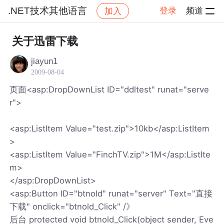
.NET技术其他语言
登录
频道
加入
帖子详情
社区
.NET技术其他语言
关于迅雷下载
jiayun1
2009-08-04
页面<asp:DropDownList ID="ddltest" runat="serve
r">
<asp:ListItem Value="test.zip">10kb</asp:ListItem
>
<asp:ListItem Value="FinchTV.zip">1M</asp:ListIte
m>
</asp:DropDownList>
<asp:Button ID="btnold" runat="server" Text="直接
下载" onclick="btnold_Click" /》
后台 protected void btnold_Click(object sender, Eve