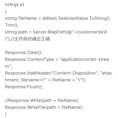
ntArgs e)
{
string fileName = ddltest.SelectedValue.ToString().
Trim();
string path = Server.MapPath(@"~\customer\test
\");//文件路径确定正确
Response.Clear();
Response.ContentType = "application/octet-strea
m";
Response.AddHeader("Content-Disposition", "attac
hment; filename=\"" + fileName + "\"");
Response.Flush();
//Response.Write(path + fileName);
Response.WriteFile(path + fileName);
}