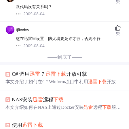
赞
跟代码没有关系吗？
2009-08-04
tjficcbw
赞
这在迅雷里设置，防火墙要允许才行，否则不行
2009-08-04
——到底了——
C# 调用
迅雷
7
迅雷
下载
开放引擎
本文介绍了如何在C# Winform项目中利用
迅雷
下载
开放引
擎进行HTTP协议的
下载
操作。由于
迅雷
自带的COM组件
功能受限，作者转向使用XLDownload.dll来实现添加任
NAS安装
迅雷
远程
下载
务、查询任务状态等功能。详细函数说明和错误码定义在
相关文档中给出。
本文介绍如何在NAS上通过Docker安装
迅雷
远程
下载
服
务，实现高速
下载
。步骤包括安装Docker套件、
下载
并配
置
迅雷
远程服务容器及绑定设备。只需三步，即可享受
迅
使用
迅雷
下载
雷
下载
速度。