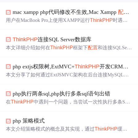
mac xampp php代码修改不生效,Mac Xampp
配置
th
用户在MacBook Pro上使用XAMPP运行
ThinkPHP
时遇到
权限问题，导致Dreamweaver无法修改文件。通过调整Apa
che
配置
将用户改为admin解决了此问题。
ThinkPHP
连接SQL Server数据库
本文详细介绍如何在
ThinkPHP
框架下
配置
和连接SQLServ
er数据库，包括
配置
文件设置、php.ini扩展
配置
、SQLServ
er Native Client安装等内容。
php extjs权限树,ExtMVC+
ThinkPHP
开发CRM管理系统--导航树的实现
本文分享了如何通过ExtJSMVC架构在后台连接MySQL数
据库，并展示如何加载动态生成的导航树实例。作者从数
据库设计、前端页面搭建到控制器实现的详细过程，适合
php执行两条sql,php执行多条sql语句出错
ExtJS初学者和开发者参考。
在
ThinkPHP
中遇到一个问题，当尝试一次性执行多条SQL
语句时，代码在本地运行正常，但在服务器上报错。经过
排查，可能是PHP或MySQL
配置
差异导致。尝试使用PDO
php 策略模式
执行多条SQL成功，提示可能
ThinkPHP
存在限制。文章指
出，PHP的数据库查询函数通常不允许一次执行多条指
本文介绍策略模式的概念及其实现，通过
ThinkPHP
缓存
令，以防止SQL注入，但mysqli_multi_query或PDO支持此
类的封装示例，展示了如何利用策略模式来实现不同缓存