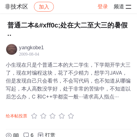
非技术区
登录
频道
加入
帖子详情
社区
非技术区
普通二本&#xff0c;处在大二至大三的暑假
··
yangkobe1
2009-08-04
小生现在只是个普通二本的大二学生，下学期开学大三
了，现在对编程这块，花了不少精力，想学习JAVA，
但是发现自己只会看书，不会写代码，也不知道从哪编
写起，本人高数没学好，处于非常的苦恼中，不知道以
后怎么办，C 和C++学都蛮一般···请求高人指点···
给本帖投票
88
6
打赏