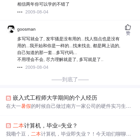
相信两年你可以学的不错了
2009-08-04
goosman
赞
多写写就会了, 发牢骚是没有用的...找人指点也是没有
用的...我开始和你是一样的...找来找去, 都是网上说的,
自己知道的那一套...多写代码...
不用理会不会, 尽力理解就是了, 多写就是了..
2009-08-04
——到底了——
嵌入式工程师大学期间的个人经历
在大一
暑假
的时候自己做过南方一家公司的硬件实习生，
虽然自己没有得到成长吧但是让我大开眼界跟我自己想的
物联网嵌入式开发差了一大截，通过工程师了解和朋友介
二本
计算机，毕业=失业？
绍有个成长很快的出路，那就是报培训班，自己当时也很
犹豫因为嵌入式培训需要一两万，一两万对于自己来说可
我嘞个豆，
二本
计算机，毕业即失业？！今天咱们聊聊
普
是自己自己寒
暑假
在外打工挣的全部，伸头是一刀缩头也