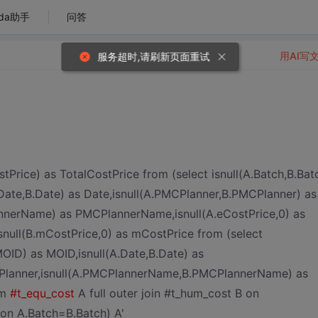
da助手
问答
用AI写
Price) as TotalCostPrice from (select isnull(A.Batch,B.Bat
.Date,B.Date) as Date,isnull(A.PMCPlanner,B.PMCPlanner) as
nerName) as PMCPlannerName,isnull(A.eCostPrice,0) as
isnull(B.mCostPrice,0) as mCostPrice from (select
MOID) as MOID,isnull(A.Date,B.Date) as
CPlanner,isnull(A.PMCPlannerName,B.PMCPlannerName) as
om
#t_equ_cost
A full outer join #t_hum_cost B on
 on A.Batch=B.Batch) A'