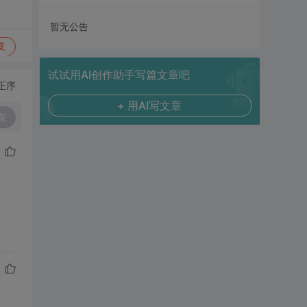
暂无公告
复
试试用AI创作助手写篇文章吧
正序
+ 用AI写文章
复