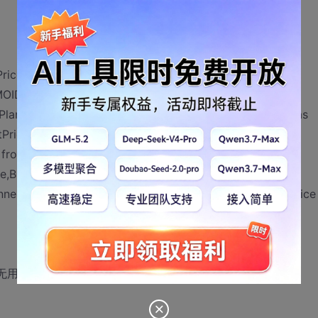
rice+mCostPrice) as TotalCostPrice from (select
MOID) as MOID,isnull(A.Date,B.Date) as
CPlanner,isnull(A.PMCPlannerName,B.PMCPlannerName) as
rice,isnull(A.hCostPrice,0) as
from (select isnull(A.Batch,B.Batch) as
te,B.Date) as Date,isnull(A.PMCPlanner,B.PMCPlanner) as
nnerName) as PMCPlannerName,A.eCostPrice,B.hCostPrice
都无用。请问大家要怎么解决呢？