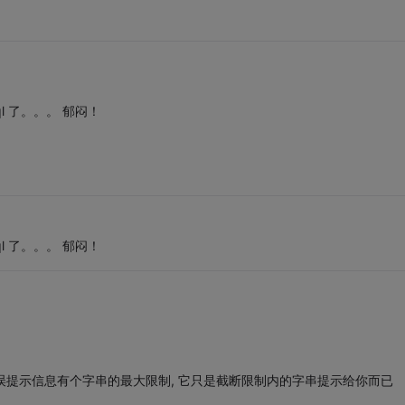
sql 了。。。 郁闷！
sql 了。。。 郁闷！
错误提示信息有个字串的最大限制, 它只是截断限制内的字串提示给你而已