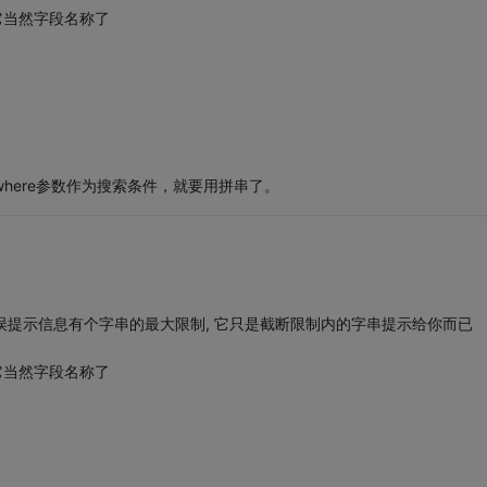
库把它当然字段名称了
where参数作为搜索条件，就要用拼串了。
错误提示信息有个字串的最大限制, 它只是截断限制内的字串提示给你而已
库把它当然字段名称了