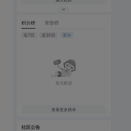
积分榜
荣誉榜
近7日
近30日
至今
暂无数据
查看更多榜单
社区公告