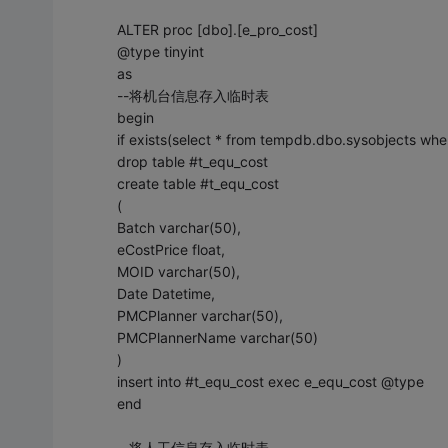
ALTER proc [dbo].[e_pro_cost]
@type tinyint
as
--将机台信息存入临时表
begin
if exists(select * from tempdb.dbo.sysobjects wh
drop table #t_equ_cost
create table #t_equ_cost
(
Batch varchar(50),
eCostPrice float,
MOID varchar(50),
Date Datetime,
PMCPlanner varchar(50),
PMCPlannerName varchar(50)
)
insert into #t_equ_cost exec e_equ_cost @type
end
--将人工信息存入临时表