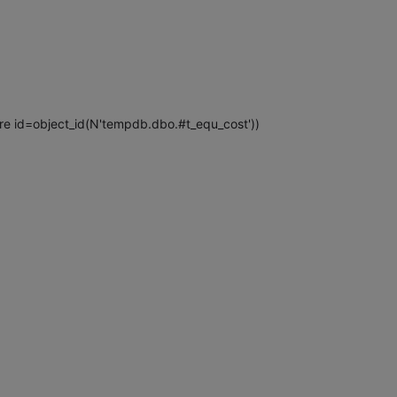
ere id=object_id(N'tempdb.dbo.#t_equ_cost'))