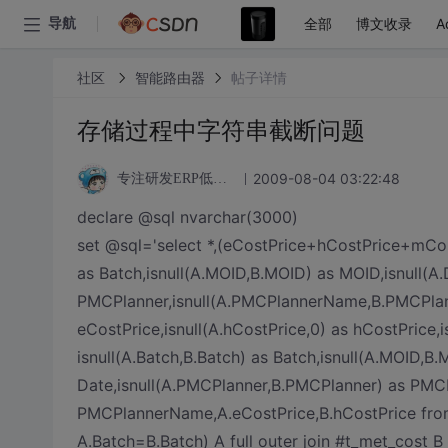
全部
博文收录
A
导航
社区
智能路由器
帖子详情
存储过程中字符串截断问题
2009-08-04 03:22:48
专注研发ERP低代码开发平台
declare @sql nvarchar(3000)
set @sql='select *,(eCostPrice+hCostPrice+mCost
as Batch,isnull(A.MOID,B.MOID) as MOID,isnull(A
PMCPlanner,isnull(A.PMCPlannerName,B.PMCPlan
eCostPrice,isnull(A.hCostPrice,0) as hCostPrice,
isnull(A.Batch,B.Batch) as Batch,isnull(A.MOID,B.
Date,isnull(A.PMCPlanner,B.PMCPlanner) as PM
PMCPlannerName,A.eCostPrice,B.hCostPrice fr
A.Batch=B.Batch) A full outer join #t_met_cost B