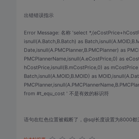
出错错误指示
Error Message: 名称 'select *,(eCostPrice+hCostP
isnull(A.Batch,B.Batch) as Batch,isnull(A.MOID,B.
Date,isnull(A.PMCPlanner,B.PMCPlanner) as PM
PMCPlannerName,isnull(A.eCostPrice,0) as eCostP
hCostPrice,isnull(B.mCostPrice,0) as mCostPrice 
Batch,isnull(A.MOID,B.MOID) as MOID,isnull(A.Da
PMCPlanner,isnull(A.PMCPlannerName,B.PMCPla
from #t_equ_cost ' 不是有效的标识符
语句在红色位置被截断了，@sql长度设置为8000