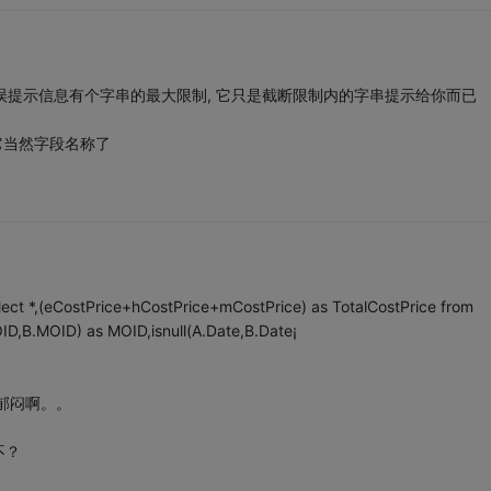
错误提示信息有个字串的最大限制, 它只是截断限制内的字串提示给你而已
库把它当然字段名称了
ct *,(eCostPrice+hCostPrice+mCostPrice) as TotalCostPrice from
OID,B.MOID) as MOID,isnull(A.Date,B.Date¡­
郁闷啊。。
不？