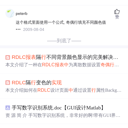
peterb
赞
这个格式里面使用一个公式, 奇偶行填充不同颜色值
2009-08-04
——到底了——
RDLC
报表
隔
行
不同背景颜色显示的完美解决方案
本文介绍了一种在
RDLC
报表
中
为离散数据设置
奇偶
行
背
景色
的方法。通过定义自定义代码
实现
序号递增，并利用
该序号设置隔
行
背景颜色，适用于离散数据
报表
。
RDLC
隔
行
变色的
实现
本文介绍如何在
RDLC
设计页面
中
通过设置
行
属性Backgro
und
实现
交替
行
背景颜色的效果，使用IIF函数根据
行
号判
断
奇偶
性来切换
背景色
。
手写数字识别系统.doc【GUI设计Matlab】
资 源 简 介 手写数字识别系统，非常好的啊!带有GUI界
面，使用方便! 详 情 说 明 用这个手写数字识别系统，你可
以轻松地识别手写数字。这个系统不仅功能强大，而且还