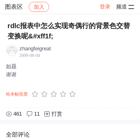
图表区
登录
频道
加入
帖子详情
社区
图表区
rdlc报表中怎么实现奇偶行的背景色交替
变换呢&#xff1f;
zhangfeigreat
2009-08-04
如题
谢谢
给本帖投票
461
11
打赏
全部评论