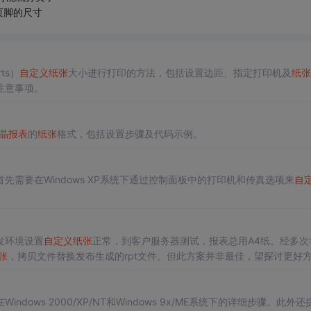
页脚的尺寸
rts）
自定义
纸张
大小进行打印的方法，包括设置边距、指定打印机及
纸张
注意事项。
晶报表
的
纸张
格式，包括设置步骤及代码示例。
先需要在Windows XP系统下通过控制面板中的打印机和传真选项来
自
发环境设置
自定义
纸张
正常，到客户服务器测试，报表总用A4纸。经多次
张
，拷贝文件替换发布生成的rpt文件。但此方案并非最佳，望探讨更好
indows 2000/XP/NT和Windows 9x/ME系统下的详细步骤。此外还