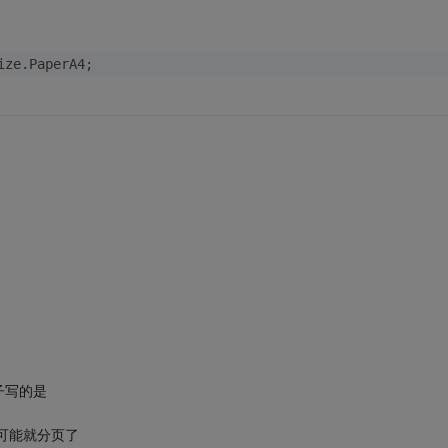
ize.PaperA4;
子写的是
可能就分页了