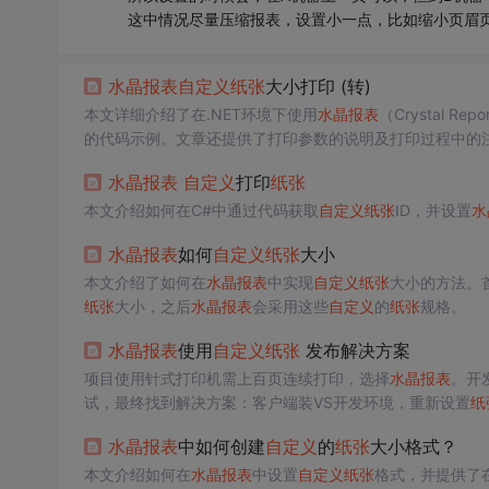
这中情况尽量压缩报表，设置小一点，比如缩小页眉
水晶报表
自定义
纸张
大小打印 (转)
本文详细介绍了在.NET环境下使用
水晶报表
（Crystal Repo
的代码示例。文章还提供了打印参数的说明及打印过程中的
水晶报表
自定义
打印
纸张
本文介绍如何在C#中通过代码获取
自定义
纸张
ID，并设置
水
水晶报表
如何
自定义
纸张
大小
本文介绍了如何在
水晶报表
中实现
自定义
纸张
大小的方法。首
纸张
大小，之后
水晶报表
会采用这些
自定义
的
纸张
规格。
水晶报表
使用
自定义
纸张
发布解决方案
项目使用针式打印机需上百页连续打印，选择
水晶报表
。开
试，最终找到解决方案：客户端装VS开发环境，重新设置
纸
水晶报表
中如何创建
自定义
的
纸张
大小格式？
本文介绍如何在
水晶报表
中设置
自定义
纸张
格式，并提供了在W