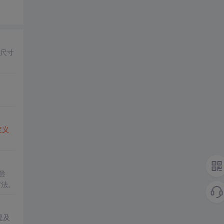
尺寸
定义
尝
方法。
提及