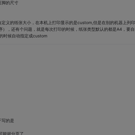
页脚的尺寸
义的纸张大小，在本机上打印显示的是custom,但是在别的机器上列
序），还有个问题，就是每次打印的时候，纸张类型默认的都是A4，要自
时候自动指定成custom
子写的是
可能就分页了