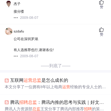
杰子
赞
接分喽
2009-08-07
szdafu
赞
公司在深圳罗湖.
有人选推荐也行,谢谢各位!
2009-08-07
——到底了——
互联网
运营
总监
是怎么成长的
本文分享了一位拥有8年以上电商
运营
经验的专业人士的职
业历程，详细介绍了其在不同公司担任
运营
总监
期间的工
作职责与业绩成果，涵盖了团队搭建、市场策略制定、SE
腾讯
招聘
总监
：腾讯内推的思考与实践｜好文推荐
O与SEM优化等多个方面。
腾讯人力资源部
总监
王安分享了腾讯内部推荐
招聘
的策