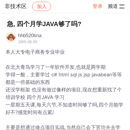
非技术区
登录
频道
加入
帖子详情
社区
非技术区
急, 四个月学JAVA够了吗?
hhb520tina
2009-08-09
本人大专电子商务专业毕业
在北大青鸟学习了一年软件开发,也就是两学期
学得一般，主要学过 c# html sql js jsp javabean等等
都是一些基础的东西
还没学框架 也没有做过像样的项目,现在想重新找了个
培训学校 四个月JAVA 学习
一星期五天课,每天六节,不知道时间够了吗,四个月能学
好不?感觉时间有点紧/
主要是想通过做点项目实战,当然自己会下苦功夫去学