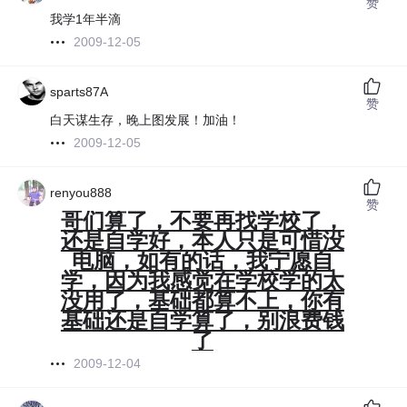
赞
我学1年半滴
2009-12-05
sparts87A
赞
白天谋生存，晚上图发展！加油！
2009-12-05
renyou888
赞
哥们算了，不要再找学校了，
还是自学好，本人只是可惜没
电脑，如有的话，我宁愿自
学，因为我感觉在学校学的太
没用了，基础都算不上，你有
基础还是自学算了，别浪费钱
了
2009-12-04