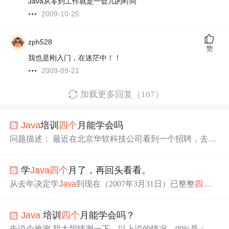
Java从零到工作就是一会儿的时间
2009-10-25
zph528
赞
我也是刚入门，在迷茫中！！
2009-09-21
加载更多回复（107）
Java
培训
四个
月能学会吗
问题描述： 最近在北京华软科技公司看到一个招聘，去咨
询了人事部，他说培训
四个
月就能上岗，并且不要学费，
上岗后再每还1000元，还一年，这个可靠吗？本人高中毕
学
Java
四个
月了，再回头看看。
业，
四个
月能学会吗？谢谢了！！！ 下面是正文： 一般说
不要学费，上岗后每月再还1000元这种十有八九都不靠
从去年决定学
Java
到现在（2007年3月31日）已整整
四个
谱，就算你把合同看的再仔细，别人也总有各种办法去刁
月了，最深刻的一个感觉就是越学越多，自己知道的越
难你。 另外，目前的互联网行业已经完全不是它刚开始盛
少。另处一个体验就是自学太难了，没人指导，没人交流
行的样子了。在互联网爆火????的初期...
Java
培训
四个
月能学会吗？
全靠自己摸索。我这样学，能有什么收获？？？ 自己学
能力，是我的强项。但这个真的是一种感觉，它是以外在
先说个推测 我大胆猜测一下，以上说的情况，99%是：培