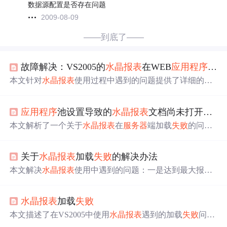
数据源配置是否存在问题
2009-08-09
——到底了——
故障解决：VS2005的
水晶报表
在WEB
应用程序
中多
本文针对
水晶报表
使用过程中遇到的问题提供了详细的解
决方案，包括达到最大报表处理作业数限制及报表加载
失
败
的情况，并介绍了如何通过修改代码避免临时文件积
应用程序
池设置导致的
水晶报表
文档尚未打开的错误
累。
本文解析了一个关于
水晶报表
在
服务器
端加载
失败
的问
题，错误源于32位和64位
水晶报表
共存导致的通讯机制冲
突。文章深入探讨了错误的根源，并提供了可能的解决方
关于
水晶报表
加载
失败
的解决办法
案。
本文解决
水晶报表
使用中遇到的问题：一是达到最大报表
处理作业数限制，通过修改注册表解决；二是报表加载
失
败
，通过确保ReportDocument实例正确管理和使用后释放
水晶报表
加载
失败
资源来避免临时文件积累。
本文描述了在VS2005中使用
水晶报表
遇到的加载
失败
问
题，尤其是在WEB
应用程序
中频繁使用后。通过分析临时