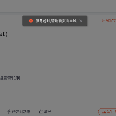
用AI写
服务超时,请刷新页面重试
et）
，谁帮帮忙啊
转发到动态
举报
写回