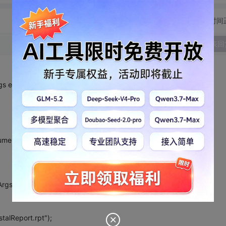
切换为时间
发表回
gs e)
ument)Session["myRpt"];
Args e)
talReport.rpt");