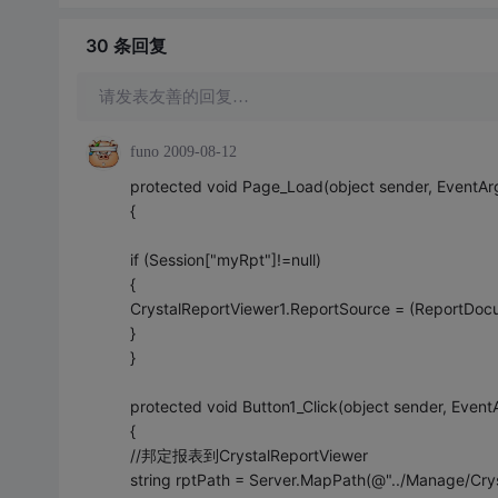
30 条
回复
请发表友善的回复…
funo
2009-08-12
protected void Page_Load(object sender, EventAr
{
if (Session["myRpt"]!=null)
{
CrystalReportViewer1.ReportSource = (ReportDoc
}
}
protected void Button1_Click(object sender, Event
{
//邦定报表到CrystalReportViewer
string rptPath = Server.MapPath(@"../Manage/Crys