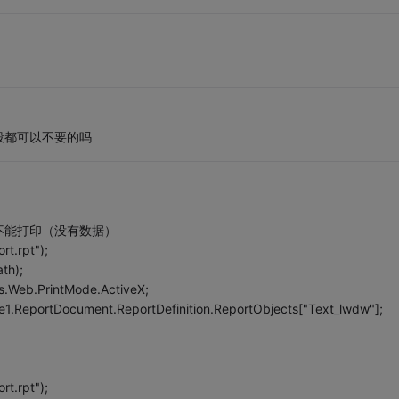
码段都可以不要的吗
不能打印（没有数据）
rt.rpt");
th);
ns.Web.PrintMode.ActiveX;
ce1.ReportDocument.ReportDefinition.ReportObjects["Text_lwdw"];
rt.rpt");