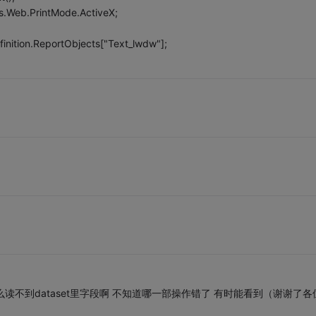
ns.Web.PrintMode.ActiveX;
inition.ReportObjects["Text_lwdw"];
怎么读不到dataset里字段啊 不知道哪一部操作错了 有时能看到（谢谢了各