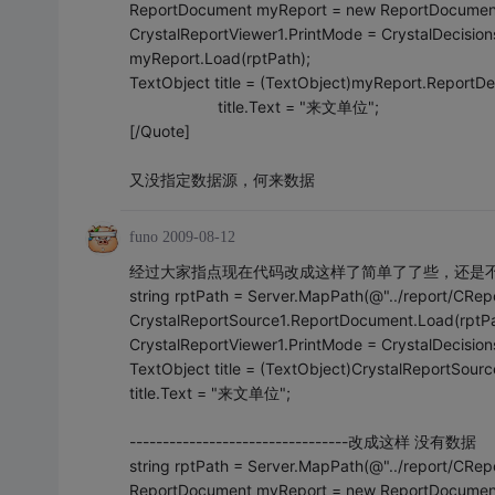
ReportDocument myReport = new ReportDocument
CrystalReportViewer1.PrintMode = CrystalDecisio
myReport.Load(rptPath);
TextObject title = (TextObject)myReport.ReportDef
title.Text = "来文单位";
[/Quote]
又没指定数据源，何来数据
funo
2009-08-12
经过大家指点现在代码改成这样了简单了了些，还是
string rptPath = Server.MapPath(@"../report/CRepo
CrystalReportSource1.ReportDocument.Load(rptPa
CrystalReportViewer1.PrintMode = CrystalDecisio
TextObject title = (TextObject)CrystalReportSour
title.Text = "来文单位";
---------------------------------改成这样 没有数据
string rptPath = Server.MapPath(@"../report/CRepo
ReportDocument myReport = new ReportDocument