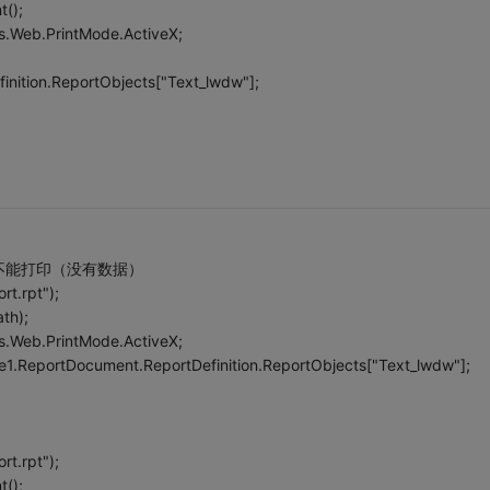
();
ns.Web.PrintMode.ActiveX;
inition.ReportObjects["Text_lwdw"];
不能打印（没有数据）
rt.rpt");
th);
ns.Web.PrintMode.ActiveX;
ce1.ReportDocument.ReportDefinition.ReportObjects["Text_lwdw"];
rt.rpt");
();