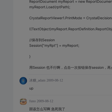
ReportDocument myReport = new ReportDocument
myReport.Load(rptPath);
CrystalReportViewer1.PrintMode = CrystalDecisio
((TextObject)myReport.ReportDefinition.ReportO
//保存到Session
Session["myRpt"] = myReport;
}
用Session 也不行啊，点击一次按钮保存session，
冰糖_adam
2009-08-12
up
funo
2009-08-12
因该怎么写啊 急死我了