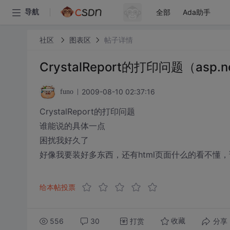
全部
Ada助手
导航
社区
图表区
帖子详情
CrystalReport的打印问题（asp.n
2009-08-10 02:37:16
funo
CrystalReport的打印问题
谁能说的具体一点
困扰我好久了
好像我要装好多东西，还有html页面什么的看不懂
给本帖投票
556
30
打赏
分享
收藏