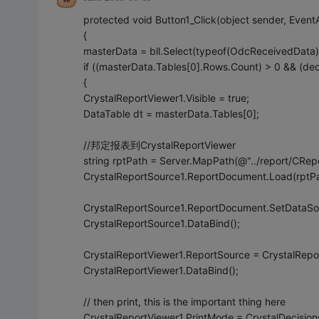
protected void Button1_Click(object sender, Event
{
masterData = bll.Select(typeof(OdcReceivedData)
if ((masterData.Tables[0].Rows.Count) > 0 && (dec
{
CrystalReportViewer1.Visible = true;
DataTable dt = masterData.Tables[0];
//邦定报表到CrystalReportViewer
string rptPath = Server.MapPath(@"../report/CRepo
CrystalReportSource1.ReportDocument.Load(rptPa
CrystalReportSource1.ReportDocument.SetDataSou
CrystalReportSource1.DataBind();
CrystalReportViewer1.ReportSource = CrystalRepo
CrystalReportViewer1.DataBind();
// then print, this is the important thing here
CrystalReportViewer1.PrintMode = CrystalDecisio