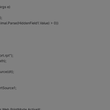
Args e)
);
imal.Parse(HiddenField1.Value) > 0))
rt.rpt");
th);
rce(dt);
rtSource1;
ns.Web.PrintMode.ActiveX;