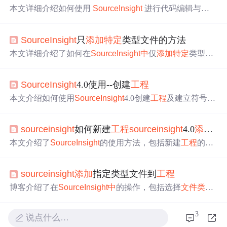
本文详细介绍如何使用
Source
Insight
进行代码编辑与阅
读，包括创建
工程
、
添加
符号表、配置窗口布局、阅读编
辑功能及快捷键等内容。
Source
Insight
只
添加
特定
类型文件的方法
本文详细介绍了如何在
Source
Insight
中
仅
添加
特定
类型的
文件，如C和H文件，通过调整全局配置和文档选项，实现
对项目文件的有效管理和筛选，便于后续的代码编辑和维
Source
Insight
4.0使用--创建
工程
护。
本文介绍如何使用
Source
Insight
4.0创建
工程
及建立符号链
接实现文件同步。包括设置
工程
名称、
添加
代码文件等步
骤，并指导进行同步操作。
source
insight
如何新建
工程
source
insight
4.0
添加
源
本文介绍了
Source
Insight
的使用方法，包括新建
工程
的具
体步骤，如启动软件、选择新建项目、设置选项、
添加
文
件等；还说明了在
Source
Insight
4.0
中
添加
源代码的操作
source
insight
添加
指定类型文件到
工程
流程，以及解决
中
文乱码问题的多种方法，帮助用户高效
进行代码分析和项目管理。
博客介绍了在
Source
Insight
中
的操作，包括选择
文件类型
、设置指定
文件类型
以及
添加
工程
文件等信息技术相关内
容。
3
说点什么…