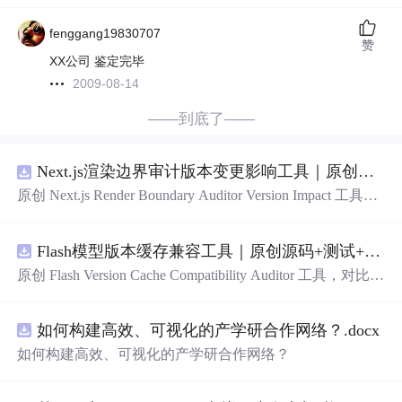
fenggang19830707
赞
XX公司 鉴定完毕
2009-08-14
——到底了——
Next.js渲染边界审计版本变更影响工具｜原创源码+测试+离线报告
原创 Next.js Render Boundary Auditor Version Impact 工具，
围绕“建立服务端组件、客户端组件、数据获取、缓存和交
互边界图，识别错误跨界依赖”的结果，对比两个版本的输
Flash模型版本缓存兼容工具｜原创源码+测试+离线报告
入约定、规则参数、结果结构和风险项，识别变更影响。
压缩包包含完整源码、3 项自动化测试、可复现合成示
原创 Flash Version Cache Compatibility Auditor 工具，对比两
例、离线 HTML/JSON/SVG 报告、1080×720 真实运行效
个Flash模型版本的前缀规范、缓存键、Tokenizer、命中率
果图、README、运行说明、功能清单、MIT License 及
和重建成本。压缩包包含完整源码、3 项自动化测试、可
原创与授权声明。运行时零第三方依赖，不包含热点产品
如何构建高效、可视化的产学研合作网络？.docx
复现合成示例、离线 HTML/JSON/SVG 报告、1080×720
或开源项目源码、Logo、官方截图、论文、生产日志或其
真实运行效果图、README、运行说明、功能清单、MIT
如何构建高效、可视化的产学研合作网络？
他受限素材。
License 及原创与授权声明。运行时零第三方依赖，不包含
热点产品或开源项目源码、Logo、官方截图、论文、生产