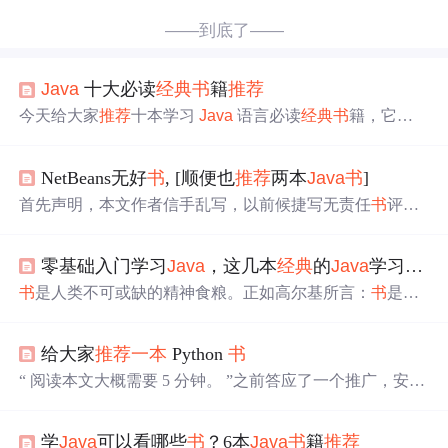
——到底了——
Java
十大必读
经典
书
籍
推荐
今天给大家
推荐
十本学习
Java
语言必读
经典
书
籍，它们
经过了无数人的口口相传，都已成为了
Java
领域顶级的
经典
名著。
NetBeans无好
书
, [顺便也
推荐
两本
Java
书
]
首先声明，本文作者信手乱写，以前候捷写无责任
书
评，
无责任这三个字，在我这儿也差不多——西门町学士 (注)
前两天逛
书
店，看到
一本
《精通NetBeans——
Java
桌面、
零基础入门学习
Java
，这几本
经典
的
Java
学习
书
籍
Web、企业级程序开发》 ，遂在
书
店里站了一个多小时
（好厚啊！
书
厚脸皮也厚），基本把这本
书
看了一遍，整
书
是人类不可或缺的精神食粮。正如高尔基所言：
书
是人
体感觉失望，内容完全配不上精通NetBeans这个标题。基
类进步的阶梯。借名人名言给大家
推荐
一些对
java
学习有
本上就是在NetBeans环境里写一些很简单的
Java
SE和
Java
用的
经典
书
籍，对程序员来说，我觉得最佳学习方式还是
EE代
给大家
推荐
一本
Python
书
看
书
，看视频花费时间太长，而阅读博客则不够系统。 对
j
ava
初学者最好的方式就是找到
一本
经典
的好
书
，然后啃
“ 阅读本文大概需要 5 分钟。 ”之前答应了一个推广，安排
完它。当然，我还是
推荐
大家有时间写写博客，毕竟好记
在今天了。今天给大家
推荐
一本
Python 的
书
，叫做《疯狂
性不如烂笔头，许多的工作经验，不记录会随着时间的推
Python讲义》，想必大家听着可能有点耳熟，我当...
移也终究会被遗忘，看
书
也一样，看到重点...
学
Java
可以看哪些
书
？6本
Java
书
籍
推荐