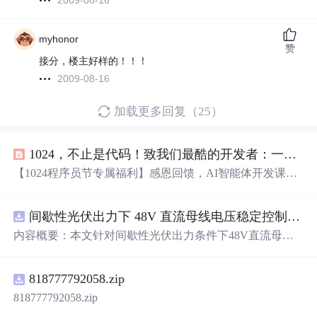
2009-08-16
myhonor
赞
接分，楼主好样的！！！
2009-08-16
加载更多回复（25）
1024，不止是代码！致我们最酷的开发者：一份专属的感恩回赠已送达！
【1024程序员节专属福利】感恩回馈，AI智能体开发课程
限时5折！10月23日20点至24日23:59，
CSDN
、B站、51C
TO、网易云课堂同步开启。关注腾飞开源，带你快速掌握
间歇性光伏出力下 48V 直流母线电压稳定控制及储能双向充放电闭环调控体系研究（Simulink仿真实现）
AI开发，锁定技术红利期，错过再无！
内容概要：本文针对间歇性光伏出力条件下48V直流母线
电压稳定控制及储能双向充放电闭环调控问题，提出一种
基于离网光伏直流微网系统的协同控制体系。通过构建包
818777792058.zip
含光伏阵列、Boost型DC-DC变换器、双向DC-DC变换器
与锂离子电池储能系统的完整拓扑结构，结合光伏最大功
818777792058.zip
率点跟踪（MPPT）技术和储能系统的双向功率调节能