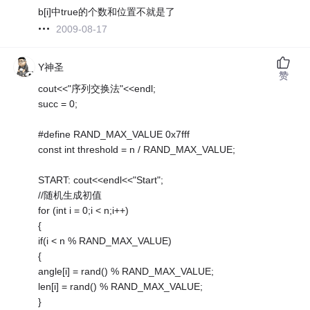
b[i]中true的个数和位置不就是了
2009-08-17
Y神圣
赞
cout<<"序列交换法"<<endl;
succ = 0;
#define RAND_MAX_VALUE 0x7fff
const int threshold = n / RAND_MAX_VALUE;
START: cout<<endl<<"Start";
//随机生成初值
for (int i = 0;i < n;i++)
{
if(i < n % RAND_MAX_VALUE)
{
angle[i] = rand() % RAND_MAX_VALUE;
len[i] = rand() % RAND_MAX_VALUE;
}