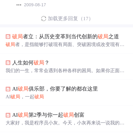
2009-08-17
加载更多回复（17）
破局
者立：从历史变革到当代创新的
破局
之道
破局
者，是指能够打破现有局面、突破困境或改变现有规
则的人或实体。他们通常具有创新思维，能够看到现有系
统中的问题或局限，并采取行动进行改变。
破局
者往往以
人生如何
破局
？
创新技术、商业模式或意识形态挑战旧体系，不受旧规则
束缚，能以更低成本、更高效率或更优体验重构行业逻
我们的一生，常常会遇到各种各样的困局。如果你正面临
辑。在商业领域，
破局
者通常指那些通过创新实现在特定
人生困境，你要怎么做，才能让自己快速走出困境？人生
领域的突破或跃进，打破跨国巨头垄断的领军人物。他们
如棋，识局者生，
破局
者存，掌局者赢。敢于
破局
，才能
创建的企业或团队通过创新实现在特定领域的突破或跃
AI
破局
俱乐部，你要了解的都在这里
走出思维的牢笼，才能看到更大更广阔的世界。
进，为行业带来颠覆性变革。从更广泛的角度看，
破局
者
AI
破局
，一起
破局
是指可以打破僵局，突破各类限制来达成自己目标的人。
AI
破局
第2季与你一起
破局
创富
大家好，我是程序员小灰。今天，小灰再来说一说我的好
朋友洋哥最近一年搞的大事情：AI
破局
俱乐部。1月29日，