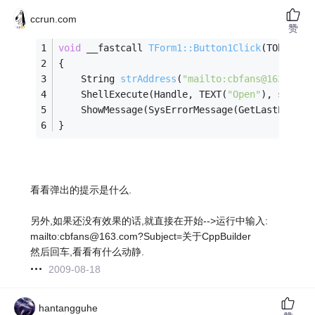
ccrun.com
赞
void
 __fastcall 
TForm1::Button1Click
(TObject 
{
String 
strAddress
(
"mailto:cbfans@163.com
    ShellExecute(Handle, TEXT(
"Open"
), strAdd
    ShowMessage(SysErrorMessage(GetLastError(
}
看看弹出的提示是什么.
另外,如果还没有效果的话,就直接在开始-->运行中输入:
mailto:cbfans@163.com?Subject=关于CppBuilder
然后回车,看看有什么动静.
2009-08-18
hantangguhe