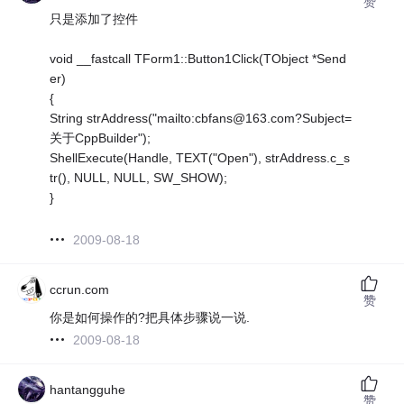
赞
只是添加了控件
void __fastcall TForm1::Button1Click(TObject *Send
er)
{
String strAddress("mailto:cbfans@163.com?Subject=
关于CppBuilder");
ShellExecute(Handle, TEXT("Open"), strAddress.c_s
tr(), NULL, NULL, SW_SHOW);
}
2009-08-18
ccrun.com
赞
你是如何操作的?把具体步骤说一说.
2009-08-18
hantangguhe
赞