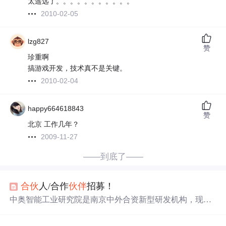
太遥远了。。。。。。。。。。。
2010-02-05
lzg827
赞
珍重啊
搞游戏开发，技术真不是关键。
2010-02-04
happy664618843
赞
北京 工作几年？
2009-11-27
——到底了——
合伙
人/合作
伙伴
招募！
中奥智能工业研究院是南京中外合资新型研发机构，现招
募事业合作
伙伴
。合作以人工智能、信息技术等为方向，
有两种合作方式。
合伙
人负责项目运营等，研究院提供场