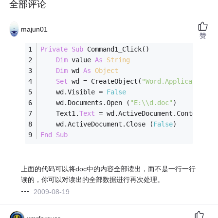
全部评论
majun01
赞
Private
Sub
 Command1_Click()
Dim
 value 
As
String
Dim
 wd 
As
Object
Set
 wd = CreateObject(
"Word.Application"
)
    wd.Visible = 
False
    wd.Documents.Open (
"E:\\d.doc"
)
    Text1.
Text
 = wd.ActiveDocument.Content.
Te
    wd.ActiveDocument.Close (
False
)
End
Sub
上面的代码可以将doc中的内容全部读出，而不是一行一行
读的，你可以对读出的全部数据进行再次处理。
2009-08-19