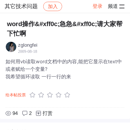
其它技术问题
登录
频道
加入
帖子详情
社区
其它技术问题
word操作&#xff0c;急急&#xff0c;请大家帮
下忙啊
zglongfei
2009-08-18
如何用vb读取word文档中的内容,能把它显示在text中
或者赋给一个变量?
我希望循环读取 一行一行的来
给本帖投票
94
2
打赏