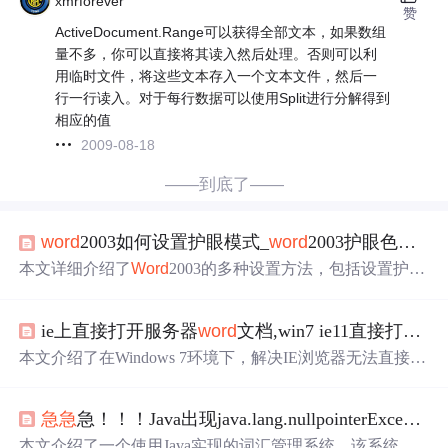
xmrforever
赞
ActiveDocument.Range可以获得全部文本，如果数组
量不多，你可以直接将其读入然后处理。否则可以利
用临时文件，将这些文本存入一个文本文件，然后一
行一行读入。对于每行数据可以使用Split进行分解得到
相应的值
2009-08-18
——到底了——
word
2003如何设置护眼模式_
word
2003护眼色设置
本文详细介绍了
Word
2003的多种设置方法，包括设置护眼
色、取消护眼模式、设置页面背景颜色、添加图片水印、
解决填充颜色不能用问题、设置版心、字体颜色、页眉页
ie上直接打开服务器
word
文档,win7 ie11直接打开
wo
脚等，为用户使用
Word
2003提供了全面的
操作
指南。
本文介绍了在Windows 7环境下，解决IE浏览器无法直接打
开.doc文件以及
Word
文档直接打印而无法正常打开的故
障。提供了包括修改文件类型设置、检查
Word
与Excel的
急急
急！！！Java出现java.lang.nullpointerException错误
配置、清理临时文件夹、调整IE浏览器设置等多步骤的解
决方案。同时，针对银行从业资格注册时遇到的浏览器兼
本文介绍了一个使用Java实现的词汇管理系统，该系统包