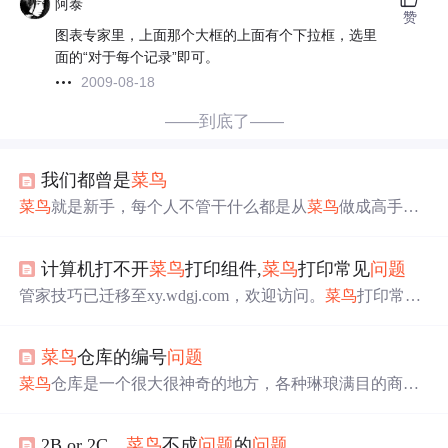
阿泰
赞
图表专家里，上面那个大框的上面有个下拉框，选里
面的“对于每个记录”即可。
2009-08-18
——到底了——
我们都曾是
菜鸟
菜鸟
就是新手，每个人不管干什么都是从
菜鸟
做成高手
的，别管别人怎么说，认真干好每一件事，你离高手就不
远了。
计算机打不开
菜鸟
打印组件,
菜鸟
打印常见
问题
管家技巧已迁移至xy.wdgj.com，欢迎访问。
菜鸟
打印常见
问题
发布于：2016-09-22查看：67891次发布人：模板下载
分享到：
菜鸟
打印常见
问题
解决方法：第一：打印只打印
菜鸟
仓库的编号
问题
一半内容到打印机首选项里面设置纸张大小，宽10cm高18
cm第二：打印不出纸，打印组件里面显示打印失败。到打
菜鸟
仓库是一个很大很神奇的地方，各种琳琅满目的商品
印组件安装目录里面，默认安装目录在(C:/Program file(x8
整整齐齐地摆放在一排排货架上，通常一种品类的商品会
6)/CaiNiao打印组...
放置在货架的某一个格子中，格子设有统一的编号，方便
2B or 2C，
菜鸟
不成
问题
的
问题
工人们挑选。有一天沐哲取
菜鸟
仓库参观，无意中发现第1