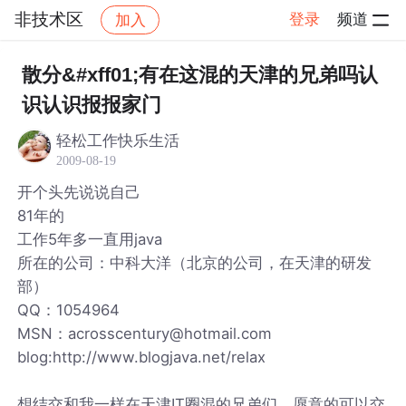
非技术区
登录
频道
加入
帖子详情
社区
非技术区
散分&#xff01;有在这混的天津的兄弟吗认
识认识报报家门
轻松工作快乐生活
2009-08-19
开个头先说说自己
81年的
工作5年多一直用java
所在的公司：中科大洋（北京的公司，在天津的研发
部）
QQ：1054964
MSN：acrosscentury@hotmail.com
blog:http://www.blogjava.net/relax
想结交和我一样在天津IT圈混的兄弟们。愿意的可以交