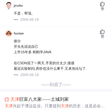
jinxfei
赞
不是，帮顶。
2009-08-19
faxiwe
赞
接分
开头先说说自己
上学15年多 刚刚学JAVA
在CSDN混了一两天,手里的分太少,接接
最近比较郁闷,房价也没什么事干.又来泡论坛了.
2009-08-19
——到底了——
天津
巨富八大家——土城刘家
天津
兴起于漕运盐业。只要提到
天津
的历史，这是必会提
到的一句话。早年
天津
卫的豪门巨富有“八大家”之说，他